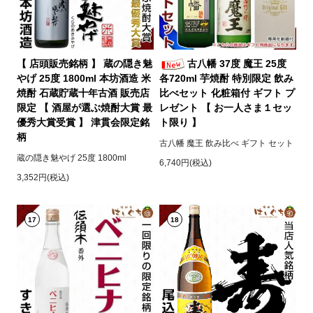
【 店頭販売銘柄 】 蔵の隠き魅
古八幡 37度 魔王 25度
やげ 25度 1800ml 本坊酒造 米
各720ml 芋焼酎 特別限定 飲み
焼酎 石蔵貯蔵十年古酒 販売店
比べセット 化粧箱付 ギフト プ
限定 【 酒屋が選ぶ焼酎大賞 最
レゼント 【 お一人さま１セッ
優秀大賞受賞 】 津貫会限定銘
ト限り 】
柄
古八幡 魔王 飲み比べ ギフト セット
蔵の隠き魅やげ 25度 1800ml
6,740円(税込)
3,352円(税込)
17
18