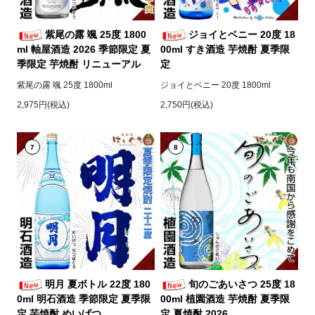
紫尾の露 颯 25度 1800
ジョイとベニー 20度 18
ml 軸屋酒造 2026 季節限定 夏
00ml すき酒造 芋焼酎 夏季限
季限定 芋焼酎 リニューアル
定
紫尾の露 颯 25度 1800ml
ジョイとベニー 20度 1800ml
2,975円(税込)
2,750円(税込)
7
8
明月 夏ボトル 22度 180
旬のごあいさつ 25度 18
0ml 明石酒造 季節限定 夏季限
00ml 植園酒造 芋焼酎 夏季限
定 芋焼酎 めいげつ
定 夏焼酎 2026