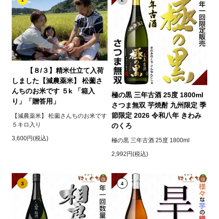
【８/３】精米仕立て入荷
しました【減農薬米】 松薗さ
んちのお米です ５k 「箱入
極の黒 三年古酒 25度 1800ml
り」「贈答用」
さつま無双 芋焼酎 九州限定 季
節限定 2026 令和八年 きわみ
【減農薬米】 松薗さんちのお米です
５キロ入り
のくろ
3,600円(税込)
極の黒 三年古酒 25度 1800ml
2,992円(税込)
3
4