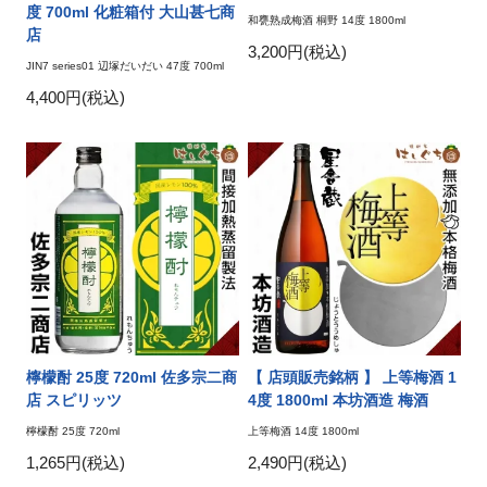
度 700ml 化粧箱付 大山甚七商
和甕熟成梅酒 桐野 14度 1800ml
店
3,200円(税込)
JIN7 series01 辺塚だいだい 47度 700ml
4,400円(税込)
檸檬酎 25度 720ml 佐多宗二商
【 店頭販売銘柄 】 上等梅酒 1
店 スピリッツ
4度 1800ml 本坊酒造 梅酒
檸檬酎 25度 720ml
上等梅酒 14度 1800ml
1,265円(税込)
2,490円(税込)