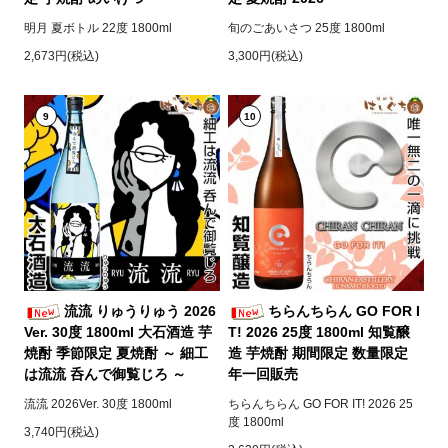
明月 夏ボトル 22度 1800ml
旬のごあいさつ 25度 1800ml
2,673円(税込)
3,300円(税込)
9
10
流流 りゅうりゅう 2026
ちらんちらん GO FOR I
Ver. 30度 1800ml 大石酒造 芋
T! 2026 25度 1800ml 知覧醸
焼酎 季節限定 夏焼酎 ～ 細工
造 芋焼酎 期間限定 数量限定
は流流 呑んで御覧じろ ～
年一回販売
流流 2026Ver. 30度 1800ml
ちらんちらん GO FOR IT! 2026 25
度 1800ml
3,740円(税込)