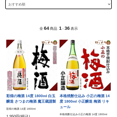
64
1
36
全
商品
-
表示
彩煌の梅酒 14度 1800ml 白玉
本格焼酎仕込み 小正の梅酒 14
醸造 さつまの梅酒 魔王蔵謹製
度 1800ml 小正醸造 梅酒 リキ
ュール
彩煌の梅酒 14度 1800ml
本格焼酎仕込み小正の梅酒 14度 1800ml
1,950円(税込)