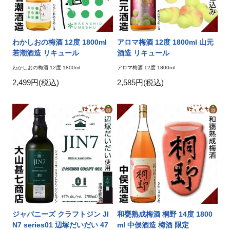
わかしおの梅酒 12度 1800ml
アロマ梅酒 12度 1800ml 山元
若潮酒造 リキュール
酒造 リキュール
わかしおの梅酒 12度 1800ml
アロマ梅酒 12度 1800ml
2,499円(税込)
2,585円(税込)
ジャパニーズ クラフトジン JI
和甕熟成梅酒 桐野 14度 1800
N7 series01 辺塚だいだい 47
ml 中俣酒造 梅酒 限定