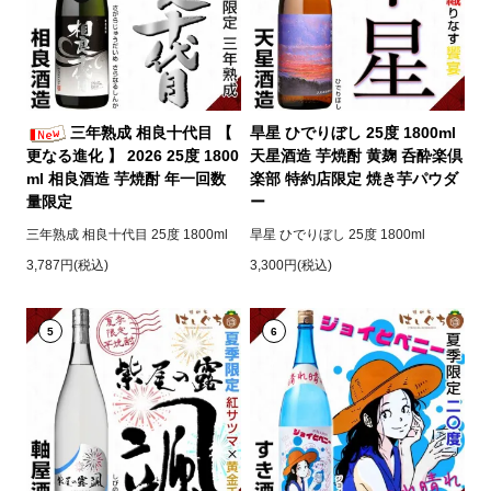
三年熟成 相良十代目 【
旱星 ひでりぼし 25度 1800ml
更なる進化 】 2026 25度 1800
天星酒造 芋焼酎 黄麹 呑酔楽倶
ml 相良酒造 芋焼酎 年一回数
楽部 特約店限定 焼き芋パウダ
量限定
ー
三年熟成 相良十代目 25度 1800ml
旱星 ひでりぼし 25度 1800ml
3,787円(税込)
3,300円(税込)
5
6