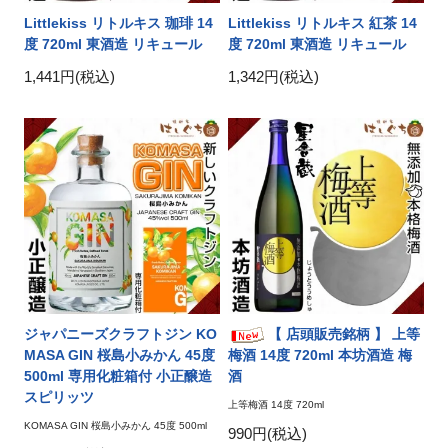
Littlekiss リトルキス 珈琲 14
Littlekiss リトルキス 紅茶 14
度 720ml 東酒造 リキュール
度 720ml 東酒造 リキュール
1,441円(税込)
1,342円(税込)
ジャパニーズクラフトジン KO
【 店頭販売銘柄 】 上等
MASA GIN 桜島小みかん 45度
梅酒 14度 720ml 本坊酒造 梅
500ml 専用化粧箱付 小正醸造
酒
スピリッツ
上等梅酒 14度 720ml
KOMASA GIN 桜島小みかん 45度 500ml
990円(税込)