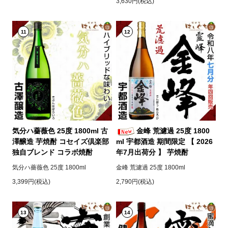
3,630円(税込)
11
12
気分ハ薔薇色 25度 1800ml 古
金峰 荒濾過 25度 1800
澤醸造 芋焼酎 コセイズ倶楽部
ml 宇都酒造 期間限定 【 2026
独自ブレンド コラボ焼酎
年7月出荷分 】 芋焼酎
気分ハ薔薇色 25度 1800ml
金峰 荒濾過 25度 1800ml
3,399円(税込)
2,790円(税込)
13
14