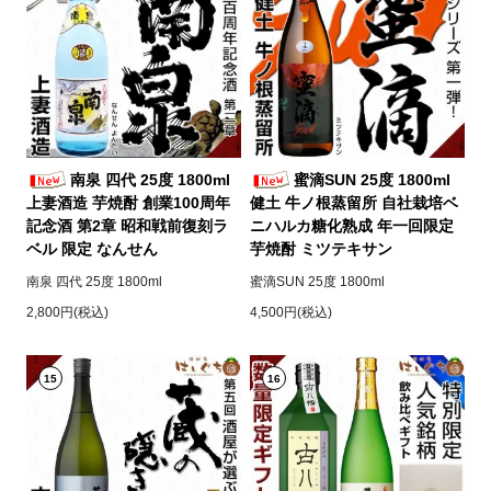
南泉 四代 25度 1800ml
蜜滴SUN 25度 1800ml
上妻酒造 芋焼酎 創業100周年
健土 牛ノ根蒸留所 自社栽培ベ
記念酒 第2章 昭和戦前復刻ラ
ニハルカ糖化熟成 年一回限定
ベル 限定 なんせん
芋焼酎 ミツテキサン
南泉 四代 25度 1800ml
蜜滴SUN 25度 1800ml
2,800円(税込)
4,500円(税込)
15
16