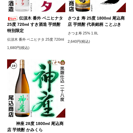
伝須木 番外 ベニヒナタ
さつま 寿 25度 1800ml 尾込商
25度 720ml すき酒造 芋焼酎
店 芋焼酎 代表銘柄 ことぶき
特別限定
さつま寿 25% 1.8L
伝須木 番外 ベニヒナタ 25度 720ml
2,640円(税込)
1,680円(税込)
19
神座 28度 1800ml 尾込商
店 芋焼酎 かみくら