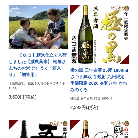
【８/３】精米仕立て入荷
しました【減農薬米】 松薗さ
んちのお米です ５k 「箱入
極の黒 三年古酒 25度 1800ml
り」「贈答用」
さつま無双 芋焼酎 九州限定
季節限定 2026 令和八年 きわ
【減農薬米】 松薗さんちのお米です５キ
ロ入り
みのくろ
3,600円(税込)
極の黒 三年古酒 25度 1800ml
2,992円(税込)