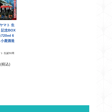
ヤマト 生
 記念BOX
720ml 6
 小鹿酒造
ト 生誕50周
円(税込)