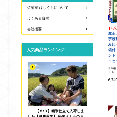
焼酎家 はしぐちについて
よくある質問
会社概要
魔王 
芋焼
み比
人気商品ランキング
箱付
ント
１セ
1
古八幡
ト セ
6,7
【８/３】精米仕立て入荷しま
した【減農薬米】 松薗さんちのお