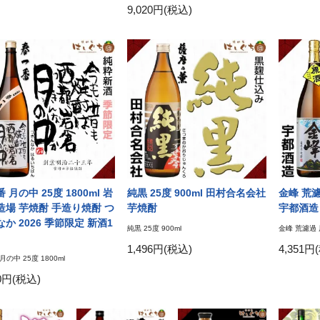
9,020円(税込)
 月の中 25度 1800ml 岩
純黒 25度 900ml 田村合名会社
金峰 荒濾過
造場 芋焼酎 手造り焼酎 つ
芋焼酎
宇都酒造
か 2026 季節限定 新酒1
純黒 25度 900ml
金峰 荒濾過 原
1,496円(税込)
4,351円
月の中 25度 1800ml
20円(税込)