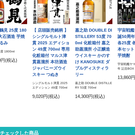
鶴見 25度 180
【 店頭販売銘柄 】
嘉之助 DOUBLE DI
宇宙戦艦
 大石酒造 芋焼
シングルモルト津
STILLERY 53度 70
誕50周年
つるみ
貫 2025 エディショ
0ml 化粧箱付 嘉之
各25度 各
ン 49度 700ml 専用
助蒸溜所 小正醸造
本セット
度 1800ml
化粧箱付 マルス津
ウイスキー かのす
芋焼酎
50円(税込)
貫蒸溜所 本坊酒造
け KANOSUKE ダ
宇宙戦艦ヤマ
ジャパニーズウイ
ブルディスティラ
年 記念BOX
スキー つぬき
リー
13,860
シングルモルト津貫 2025
嘉之助 DOUBLE DISTILLE
エディション 49度 700ml
RY 53度 700ml
9,020円(税込)
14,300円(税込)
チェックした商品