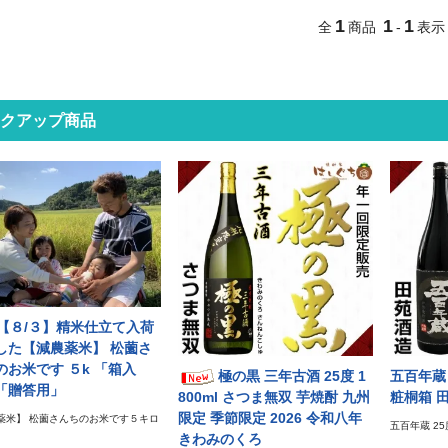
1
1
1
全
商品
-
表示
クアップ商品
【８/３】精米仕立て入荷
した【減農薬米】 松薗さ
のお米です ５k 「箱入
極の黒 三年古酒 25度 1
五百年蔵 
「贈答用」
800ml さつま無双 芋焼酎 九州
粧桐箱 
限定 季節限定 2026 令和八年
薬米】 松薗さんちのお米です５キロ
五百年蔵 25度
きわみのくろ