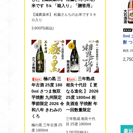
米です ５k 「箱入り」「贈答用」
【減農薬米】 松薗さんちのお米です５キ
ロ入り
3,600円(税込)
0ml
酎 
2
3
鶴見 25
2,7
極の黒 三
三年熟成
年古酒 25度 180
相良十代目 【 更
0ml さつま無双
なる進化 】 2026
芋焼酎 九州限定
25度 1800ml 相
季節限定 2026 令
良酒造 芋焼酎 年
和八年 きわみの
一回数量限定
くろ
三年熟成 相良十代
目 25度 1800ml
極の黒 三年古酒 25
度 1800ml
最近
3,787円(税込)