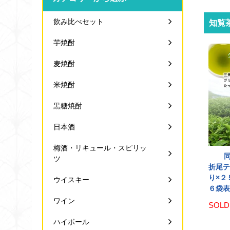
飲み比べセット
知覧
芋焼酎
麦焼酎
米焼酎
黒糖焼酎
日本酒
梅酒・リキュール・スピリッ
ツ
折尾テ
り×２
ウイスキー
６袋
ワイン
SOLD
ハイボール