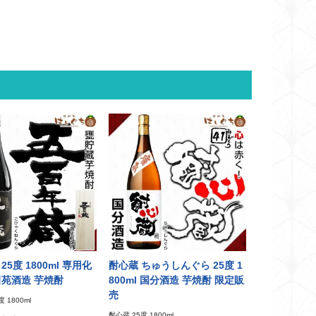
25度 1800ml 専用化
酎心蔵 ちゅうしんぐら 25度 1
田苑酒造 芋焼酎
800ml 国分酒造 芋焼酎 限定販
売
 1800ml
酎心蔵 25度 1800ml