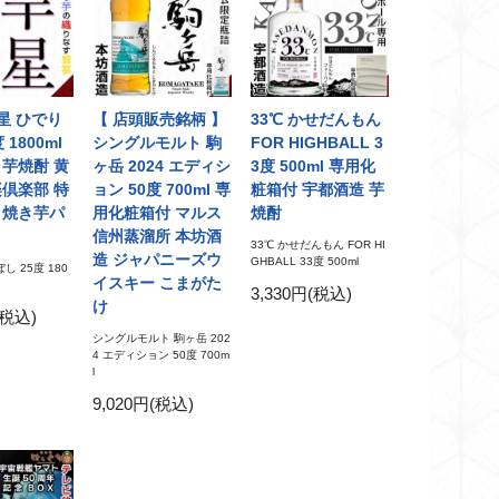
星 ひでり
【 店頭販売銘柄 】
33℃ かせだんもん
 1800ml
シングルモルト 駒
FOR HIGHBALL 3
 芋焼酎 黄
ヶ岳 2024 エディシ
3度 500ml 専用化
楽倶楽部 特
ョン 50度 700ml 専
粧箱付 宇都酒造 芋
 焼き芋パ
用化粧箱付 マルス
焼酎
信州蒸溜所 本坊酒
33℃ かせだんもん FOR HI
造 ジャパニーズウ
GHBALL 33度 500ml
し 25度 180
イスキー こまがた
3,330円(税込)
け
(税込)
シングルモルト 駒ヶ岳 202
4 エディション 50度 700m
l
9,020円(税込)