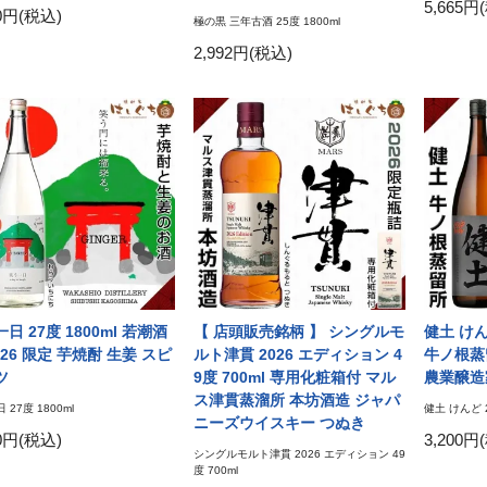
5,665円
00円(税込)
極の黒 三年古酒 25度 1800ml
2,992円(税込)
日 27度 1800ml 若潮酒
【 店頭販売銘柄 】 シングルモ
健土 けんど
026 限定 芋焼酎 生姜 スピ
ルト津貫 2026 エディション 4
牛ノ根蒸
ツ
9度 700ml 専用化粧箱付 マル
農業醸造
ス津貫蒸溜所 本坊酒造 ジャパ
 27度 1800ml
健土 けんど 2
ニーズウイスキー つぬき
40円(税込)
3,200円
シングルモルト津貫 2026 エディション 49
度 700ml