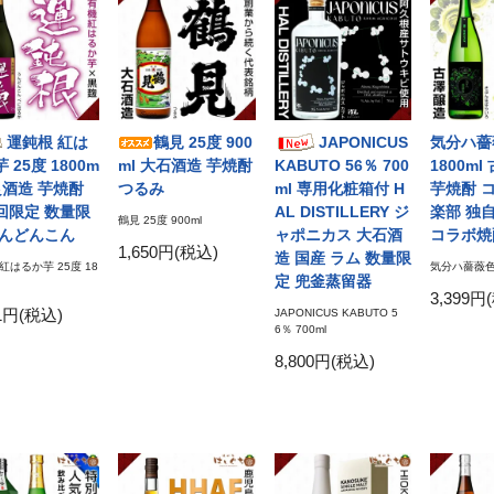
運鈍根 紅は
鶴見 25度 900
JAPONICUS
気分ハ薔
 25度 1800m
ml 大石酒造 芋焼酎
KABUTO 56％ 700
1800m
良酒造 芋焼酎
つるみ
ml 専用化粧箱付 H
芋焼酎 
回限定 数量限
AL DISTILLERY ジ
楽部 独
鶴見 25度 900ml
うんどんこん
ャポニカス 大石酒
コラボ焼
1,650円(税込)
造 国産 ラム 数量限
紅はるか芋 25度 18
気分ハ薔薇色 2
定 兜釜蒸留器
3,399円
51円(税込)
JAPONICUS KABUTO 5
6％ 700ml
8,800円(税込)