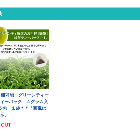
茶
同梱可能！グリーンティー
ィーバック ４グラム入
５包 １袋＊＊「画像は
表示」
 OUT