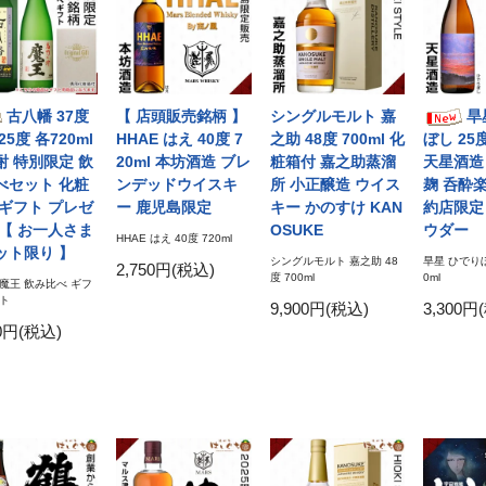
古八幡 37度
【 店頭販売銘柄 】
シングルモルト 嘉
旱
25度 各720ml
HHAE はえ 40度 7
之助 48度 700ml 化
ぼし 25度
酎 特別限定 飲
20ml 本坊酒造 ブレ
粧箱付 嘉之助蒸溜
天星酒造
べセット 化粧
ンデッドウイスキ
所 小正醸造 ウイス
麹 呑酔
 ギフト プレゼ
ー 鹿児島限定
キー かのすけ KAN
約店限定
 【 お一人さま
OSUKE
ウダー
HHAE はえ 40度 720ml
ット限り 】
シングルモルト 嘉之助 48
旱星 ひでりぼ
2,750円(税込)
度 700ml
0ml
 魔王 飲み比べ ギフ
ット
9,900円(税込)
3,300円
40円(税込)