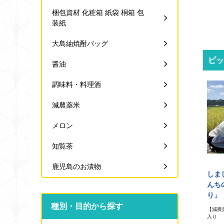
梱包資材 化粧箱 紙袋 桐箱 包
装紙
大島紬焼酎バッグ
ピッ
醤油
調味料・料理酒
減農薬米
メロン
知覧茶
鹿児島のお漬物
しま
んち
り」
種別・目的から探す
【減農
入り