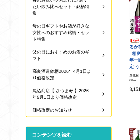
春のお祝いやお返しに♪贈り
たい飲み比べセット・銘柄特
集
母の日ギフトやお酒が好きな
女性へのおすすめ銘柄・セッ
ト特集
るか芋
父の日におすすめのお酒のギ
l 相
フト
年一
定 
高良酒造銘柄2026年4月1日よ
運鈍根 
り価格改定
00ml
3,1
尾込商店【 さつま寿 】2026
年5月1日より価格改定
価格改定のお知らせ
コンテンツを読む