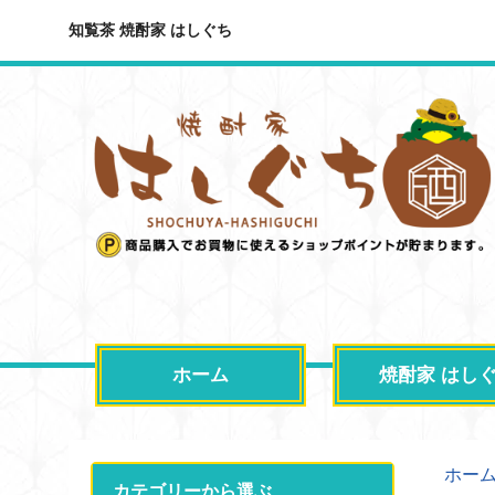
知覧茶 焼酎家 はしぐち
ホーム
焼酎家 はし
ホー
カテゴリーから選ぶ