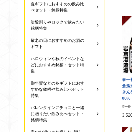
夏ギフトにおすすめの飲み比
べセット・銘柄特集
炭酸割りやロックで飲みたい
銘柄特集
敬老の日におすすめのお酒の
ギフト
ハロウィンや秋のイベントな
どにおすすめ銘柄・セット特
集
春一番
御年賀などの冬ギフトにおす
倉酒
すめな銘柄や飲み比べセット
きんな
特集
00%
春一番 
バレンタインにチョコと一緒
に贈りたい飲み比べセット・
3,5
銘柄特集