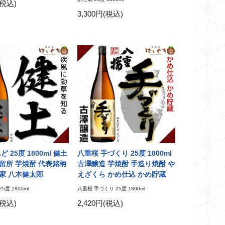
(税込)
3,300円(税込)
 25度 1800ml 健土
八重桜 手づくり 25度 1800ml
留所 芋焼酎 代表銘柄
古澤醸造 芋焼酎 手造り焼酎 や
家 八木健太郎
えざくら かめ仕込 かめ貯蔵
5度 1800ml
八重桜 手づくり 25度 1800ml
(税込)
2,420円(税込)