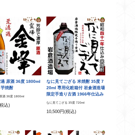
 原酒 36度 1800ml
なに見てござる 米焼酎 35度 7
 芋焼酎
20ml 専用化粧箱付 岩倉酒造場
限定手造り古酒 1966年仕込み
酒 36度 1800ml
なに見てござる 35度 720ml
(税込)
10,500円(税込)