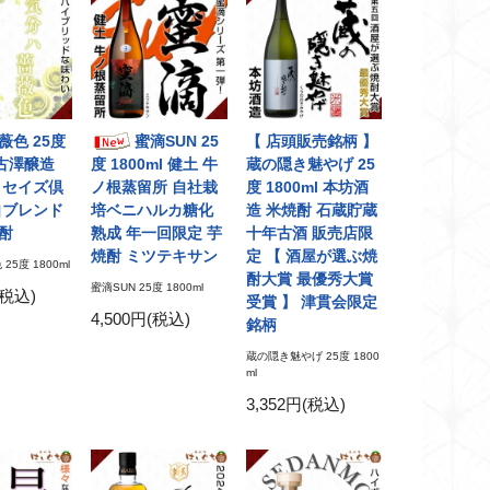
薇色 25度
蜜滴SUN 25
【 店頭販売銘柄 】
l 古澤醸造
度 1800ml 健土 牛
蔵の隠き魅やげ 25
コセイズ倶
ノ根蒸留所 自社栽
度 1800ml 本坊酒
自ブレンド
培ベニハルカ糖化
造 米焼酎 石蔵貯蔵
酎
熟成 年一回限定 芋
十年古酒 販売店限
焼酎 ミツテキサン
定 【 酒屋が選ぶ焼
5度 1800ml
酎大賞 最優秀大賞
蜜滴SUN 25度 1800ml
(税込)
受賞 】 津貫会限定
4,500円(税込)
銘柄
蔵の隠き魅やげ 25度 1800
ml
3,352円(税込)