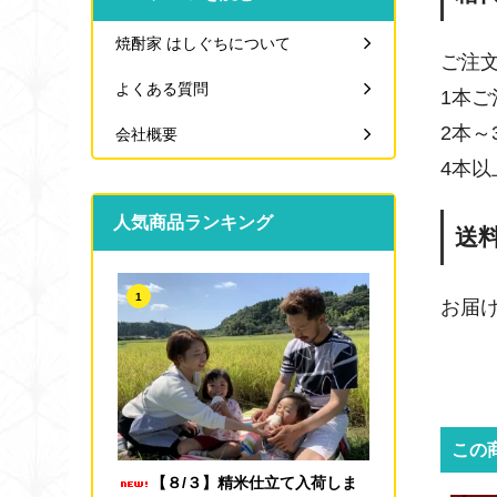
焼酎家 はしぐちについて
ご注
よくある質問
1本ご
2本～
会社概要
4本
人気商品ランキング
送
1
お届
この
【８/３】精米仕立て入荷しま