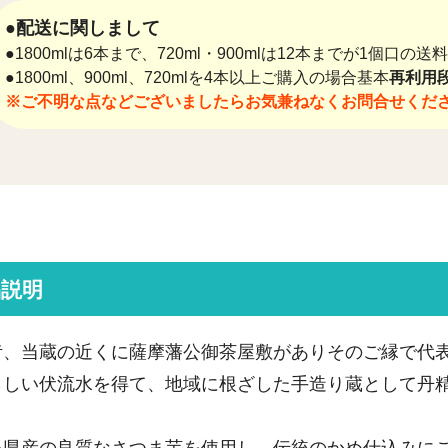
●配送に関しまして
●1800mlは6本まで、720ml・900mlは12本までが1個口の
●1800ml、900ml、720mlを4本以上ご購入の場合基本
再利用段
※ご不明な点などございましたらお気兼ねなくお問合せくだ
品説明
昔、当蔵の近くに薩摩藩公御茶屋敷がありそのご縁で代
らしい伏流水を得て、地域に根ざした手造り蔵として丹