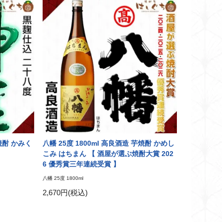
芋焼酎 かみく
八幡 25度 1800ml 高良酒造 芋焼酎 かめし
こみ はちまん 【 酒屋が選ぶ焼酎大賞 202
6 優秀賞三年連続受賞 】
八幡 25度 1800ml
2,670円(税込)