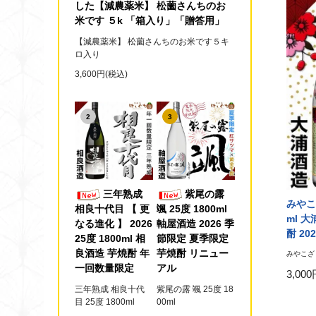
した【減農薬米】 松薗さんちのお
米です ５k 「箱入り」「贈答用」
【減農薬米】 松薗さんちのお米です５キ
ロ入り
3,600円(税込)
2
3
三年熟成
紫尾の露
みやこ
相良十代目 【 更
颯 25度 1800ml
ml 
なる進化 】 2026
軸屋酒造 2026 季
酎 202
25度 1800ml 相
節限定 夏季限定
良酒造 芋焼酎 年
芋焼酎 リニュー
みやこざく
一回数量限定
アル
3,00
三年熟成 相良十代
紫尾の露 颯 25度 18
目 25度 1800ml
00ml