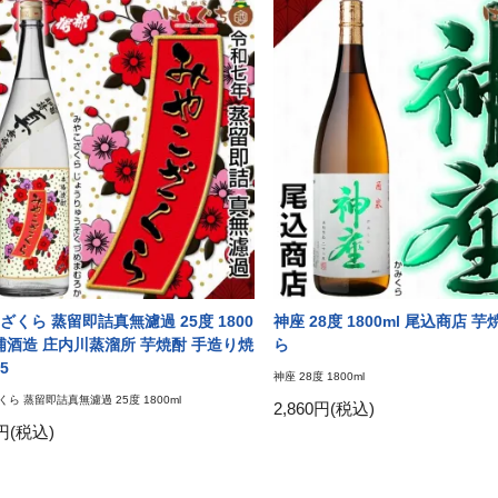
ざくら 蒸留即詰真無濾過 25度 1800
神座 28度 1800ml 尾込商店 
大浦酒造 庄内川蒸溜所 芋焼酎 手造り焼
ら
5
神座 28度 1800ml
ら 蒸留即詰真無濾過 25度 1800ml
2,860円(税込)
0円(税込)