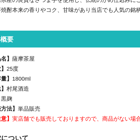
島県産の良質なさつま芋を使用し、伝統のかめ仕込みに
芋焼酎本来の香りやコク、甘味があり当店でも人気の銘
品概要
品名】
薩摩茶屋
数】
25度
容量】
1800ml
元】
村尾酒造
】
黒麹
売方法】
単品販売
注意】
実店舗でも販売しておりますので、商品がない場
代について