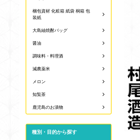
梱包資材 化粧箱 紙袋 桐箱 包
装紙
大島紬焼酎バッグ
醤油
調味料・料理酒
減農薬米
メロン
知覧茶
鹿児島のお漬物
種別・目的から探す