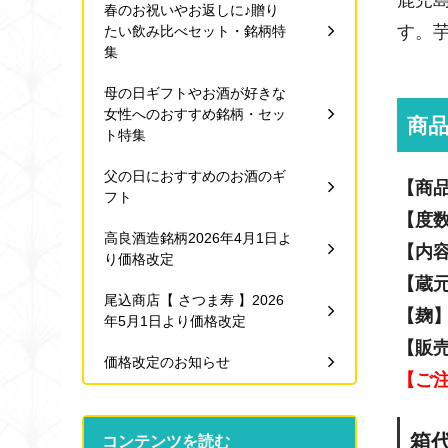
鹿児
春のお祝いやお返しに♪贈り
す。
たい飲み比べセット・銘柄特
集
母の日ギフトやお酒が好きな
女性へのおすすめ銘柄・セッ
商
ト特集
父の日におすすめのお酒のギ
【商
フト
【度
高良酒造銘柄2026年4月1日よ
【内
り価格改定
【蔵
尾込商店【 さつま寿 】2026
【麹
年5月1日より価格改定
【販
価格改定のお知らせ
【ご
箱
コンテンツを読む