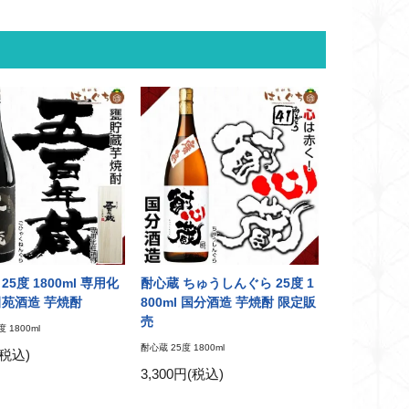
25度 1800ml 専用化
酎心蔵 ちゅうしんぐら 25度 1
田苑酒造 芋焼酎
800ml 国分酒造 芋焼酎 限定販
売
 1800ml
酎心蔵 25度 1800ml
(税込)
3,300円(税込)