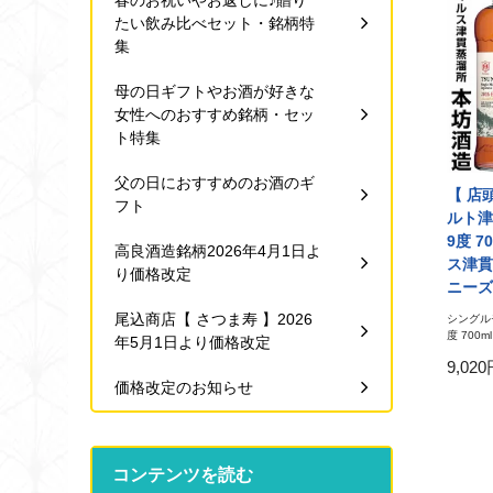
春のお祝いやお返しに♪贈り
たい飲み比べセット・銘柄特
集
母の日ギフトやお酒が好きな
女性へのおすすめ銘柄・セッ
ト特集
父の日におすすめのお酒のギ
【 店
フト
ルト津
9度 7
高良酒造銘柄2026年4月1日よ
ス津貫
り価格改定
ニーズ
尾込商店【 さつま寿 】2026
シングルモ
度 700ml
年5月1日より価格改定
9,02
価格改定のお知らせ
コンテンツを読む