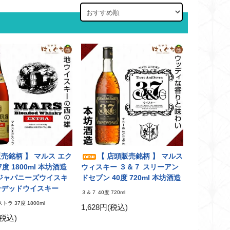
販売銘柄 】 マルス エク
【 店頭販売銘柄 】 マルス
7度 1800ml 本坊酒造
ウィスキー ３＆７ スリーアン
A ジャパニーズウイスキ
ドセブン 40度 720ml 本坊酒造
ンデッドウイスキー
３＆７ 40度 720ml
トラ 37度 1800ml
1,628円(税込)
(税込)