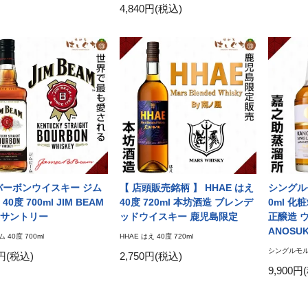
4,840円(税込)
バーボンウイスキー ジム
【 店頭販売銘柄 】 HHAE はえ
シングルモ
40度 700ml JIM BEAM
40度 720ml 本坊酒造 ブレンデ
0ml 化
サントリー
ッドウイスキー 鹿児島限定
正醸造 
ANOSU
 40度 700ml
HHAE はえ 40度 720ml
シングルモルト
4円(税込)
2,750円(税込)
9,900円