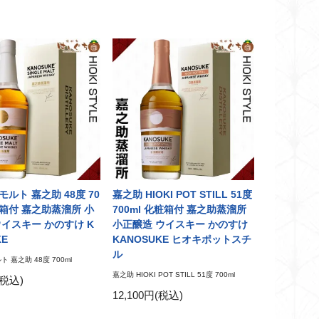
ルト 嘉之助 48度 70
嘉之助 HIOKI POT STILL 51度
粧箱付 嘉之助蒸溜所 小
700ml 化粧箱付 嘉之助蒸溜所
ウイスキー かのすけ K
小正醸造 ウイスキー かのすけ
KE
KANOSUKE ヒオキポットスチ
ル
 嘉之助 48度 700ml
嘉之助 HIOKI POT STILL 51度 700ml
(税込)
12,100円(税込)