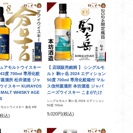
ュアモルトウイスキー
【 店頭販売銘柄 】 シングルモ
43度 700ml 専用化粧
ルト 駒ヶ岳 2024 エディション
吉蒸溜所 松井酒造 ジャ
50度 700ml 専用化粧箱付 マル
ウイスキー KURAYOS
ス信州蒸溜所 本坊酒造 ジャパ
E MALT WHISKY AGE
ニーズウイスキー こまがたけ
S
シングルモルト 駒ヶ岳 2024 エディション
50度 700ml
モルトウイスキー 倉吉 8年
9,020円(税込)
(税込)