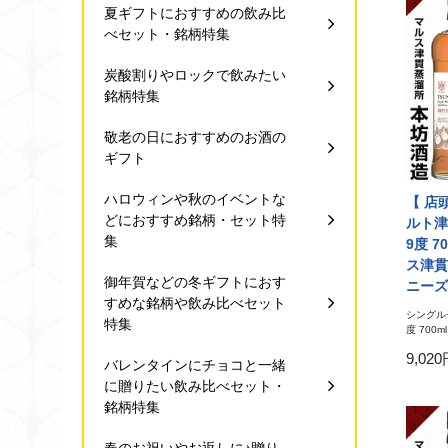
夏ギフトにおすすめの飲み比
べセット・銘柄特集
炭酸割りやロックで飲みたい
銘柄特集
敬老の日におすすめのお酒の
ギフト
ハロウィンや秋のイベントな
【 店
どにおすすめ銘柄・セット特
ルト津
集
9度 7
ス津貫
御年賀などの冬ギフトにおす
ニーズ
すめな銘柄や飲み比べセット
シングルモ
特集
度 700ml
9,02
バレンタインにチョコと一緒
に贈りたい飲み比べセット・
銘柄特集