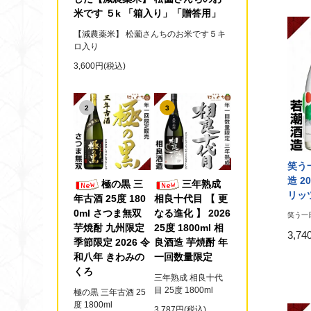
米です ５k 「箱入り」「贈答用」
【減農薬米】 松薗さんちのお米です５キ
ロ入り
3,600円(税込)
2
3
笑う一
造 2
極の黒 三
三年熟成
リッ
年古酒 25度 180
相良十代目 【 更
0ml さつま無双
なる進化 】 2026
笑う一日
芋焼酎 九州限定
25度 1800ml 相
3,7
季節限定 2026 令
良酒造 芋焼酎 年
和八年 きわみの
一回数量限定
くろ
三年熟成 相良十代
目 25度 1800ml
極の黒 三年古酒 25
度 1800ml
3,787円(税込)