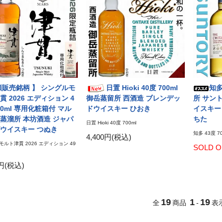
頭販売銘柄 】 シングルモ
日置 Hioki 40度 700ml
知多
貫 2026 エディション 4
御岳蒸留所 西酒造 ブレンデッ
所 サン
00ml 専用化粧箱付 マル
ドウイスキー ひおき
イスキー
蒸溜所 本坊酒造 ジャパ
ちた
日置 Hioki 40度 700ml
ウイスキー つぬき
知多 43度 70
4,400円(税込)
ルト津貫 2026 エディション 49
SOLD O
0円(税込)
19
1
19
全
商品
-
表