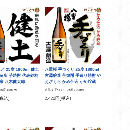
 25度 1800ml 健土
八重桜 手づくり 25度 1800ml
留所 芋焼酎 代表銘柄
古澤醸造 芋焼酎 手造り焼酎 や
家 八木健太郎
えざくら かめ仕込 かめ貯蔵
5度 1800ml
八重桜 手づくり 25度 1800ml
(税込)
2,420円(税込)