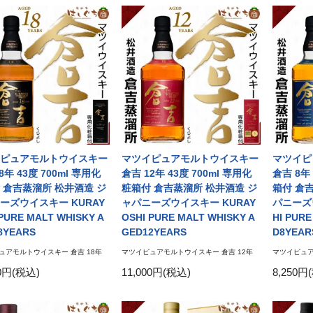
ピュアモルトウイスキー
マツイピュアモルトウイスキー
マツイピ
8年 43度 700ml 専用化
倉吉 12年 43度 700ml 専用化
倉吉 8年 
 倉吉蒸溜所 松井酒造 ジ
粧箱付 倉吉蒸溜所 松井酒造 ジ
箱付 倉
ーズウイスキー KURAY
ャパニーズウイスキー KURAY
パニーズ
PURE MALT WHISKY A
OSHI PURE MALT WHISKY A
HI PUR
8YEARS
GED12YEARS
D8YEAR
ュアモルトウイスキー 倉吉 18年
マツイピュアモルトウイスキー 倉吉 12年
マツイピュア
00円(税込)
11,000円(税込)
8,250円