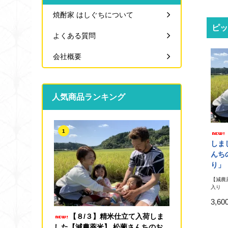
焼酎家 はしぐちについて
ピッ
よくある質問
会社概要
人気商品ランキング
1
しま
んち
り」
【減農
入り
3,6
【８/３】精米仕立て入荷しま
した【減農薬米】 松薗さんちのお