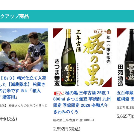
クアップ商品
【８/３】精米仕立て入荷
した【減農薬米】 松薗さ
のお米です ５k 「箱入
極の黒 三年古酒 25度 1
五百年蔵 
「贈答用」
800ml さつま無双 芋焼酎 九州
粧桐箱 
限定 季節限定 2026 令和八年
薬米】 松薗さんちのお米です５キロ
五百年蔵 25度
きわみのくろ
5,665円
00円(税込)
極の黒 三年古酒 25度 1800ml
2,992円(税込)