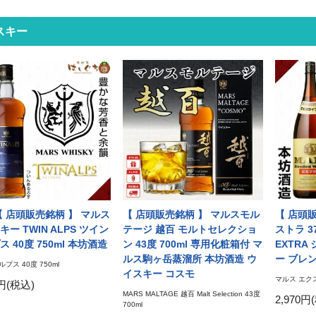
スキー
【 店頭販売銘柄 】 マルス
【 店頭販売銘柄 】 マルスモル
【 店頭
ー TWIN ALPS ツイン
テージ 越百 モルトセレクショ
ストラ 3
 40度 750ml 本坊酒造
ン 43度 700ml 専用化粧箱付 マ
EXTR
ルス駒ヶ岳蒸溜所 本坊酒造 ウ
ー ブレ
プス 40度 750ml
イスキー コスモ
マルス エクス
8円(税込)
MARS MALTAGE 越百 Malt Selection 43度
2,970円
700ml