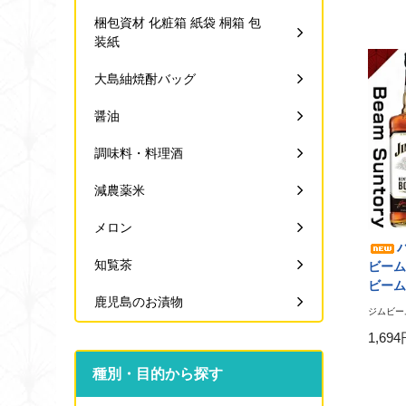
梱包資材 化粧箱 紙袋 桐箱 包
装紙
大島紬焼酎バッグ
醤油
調味料・料理酒
減農薬米
メロン
知覧茶
ビーム 
ビーム
鹿児島のお漬物
ジムビーム
1,69
種別・目的から探す