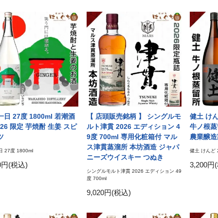
日 27度 1800ml 若潮酒
【 店頭販売銘柄 】 シングルモ
健土 けんど
026 限定 芋焼酎 生姜 スピ
ルト津貫 2026 エディション 4
牛ノ根蒸
ツ
9度 700ml 専用化粧箱付 マル
農業醸造
ス津貫蒸溜所 本坊酒造 ジャパ
 27度 1800ml
健土 けんど 2
ニーズウイスキー つぬき
40円(税込)
3,200円
シングルモルト津貫 2026 エディション 49
度 700ml
9,020円(税込)