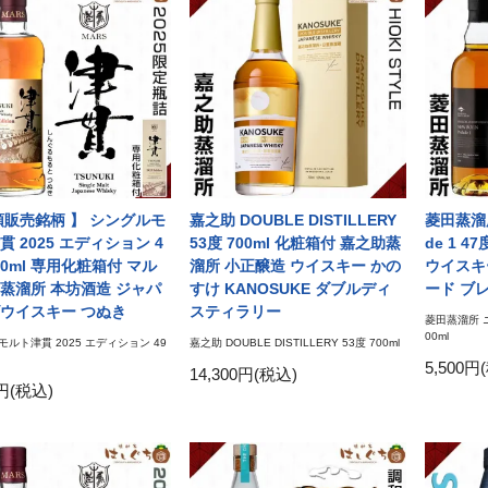
頭販売銘柄 】 シングルモ
嘉之助 DOUBLE DISTILLERY
菱田蒸溜所
貫 2025 エディション 4
53度 700ml 化粧箱付 嘉之助蒸
de 1 4
00ml 専用化粧箱付 マル
溜所 小正醸造 ウイスキー かの
ウイスキ
蒸溜所 本坊酒造 ジャパ
すけ KANOSUKE ダブルディ
ード ブ
ウイスキー つぬき
スティラリー
菱田蒸溜所 ニュ
00ml
ルト津貫 2025 エディション 49
嘉之助 DOUBLE DISTILLERY 53度 700ml
5,500円
14,300円(税込)
0円(税込)