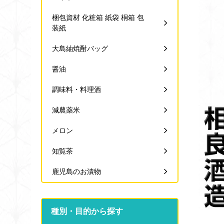
梱包資材 化粧箱 紙袋 桐箱 包
装紙
大島紬焼酎バッグ
醤油
調味料・料理酒
減農薬米
メロン
知覧茶
鹿児島のお漬物
種別・目的から探す