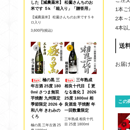
ご注
した【減農薬米】 松薗さんちのお
米です ５k 「箱入り」「贈答用」
1本ご
【減農薬米】 松薗さんちのお米です５キ
2本～
ロ入り
4本
3,600円(税込)
送
2
3
お届
極の黒 三
三年熟成
年古酒 25度 180
相良十代目 【 更
0ml さつま無双
なる進化 】 2026
芋焼酎 九州限定
25度 1800ml 相
この
季節限定 2026 令
良酒造 芋焼酎 年
和八年 きわみの
一回数量限定
くろ
三年熟成 相良十代
目 25度 1800ml
極の黒 三年古酒 25