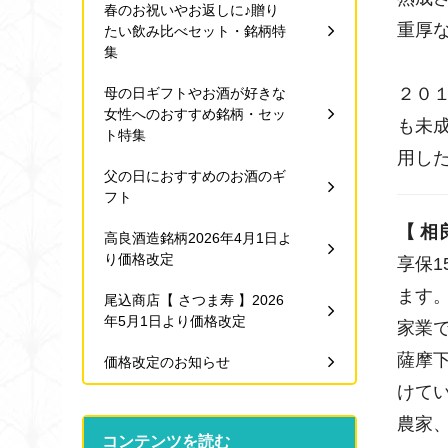
春のお祝いやお返しに♪贈り
重厚
たい飲み比べセット・銘柄特
集
２０
母の日ギフトやお酒が好きな
女性へのおすすめ銘柄・セッ
も未
ト特集
用し
父の日におすすめのお酒のギ
フト
【 相
高良酒造銘柄2026年4月1日よ
り価格改定
享保1
ます
尾込商店【 さつま寿 】2026
年5月1日より価格改定
家業
薩摩
価格改定のお知らせ
けて
農家
コンテンツを読む