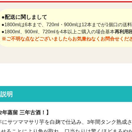
●配送に関しまして
●1800mlは6本まで、720ml・900mlは12本までが1個口の
●1800ml、900ml、720mlを4本以上ご購入の場合基本
再利用段
※ご不明な点などございましたらお気兼ねなくお問合せくだ
品説明
22年蒸留 三年古酒！】
2年にサツママサリ芋を白麹で仕込み、3年間タンク熟成さ
させることにより角が取れ、口当たりは驚くほどまろや