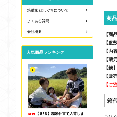
焼酎家 はしぐちについて
商
よくある質問
会社概要
【商
【度
【内
人気商品ランキング
【蔵
【麹
1
【販
【ご
箱
【８/３】精米仕立て入荷しま