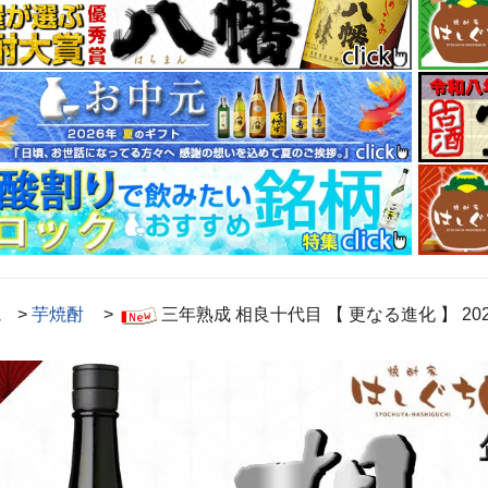
ム
>
芋焼酎
>
三年熟成 相良十代目 【 更なる進化 】 202