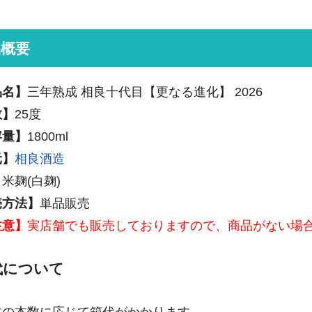
品概要
品名】
三年熟成 相良十代目【更なる進化】 2026
数】
25度
容量】
1800ml
元】
相良酒造
】
米麹(白麹)
売方法】
単品販売
注意】
実店舗でも販売しておりますので、商品がない場
代について