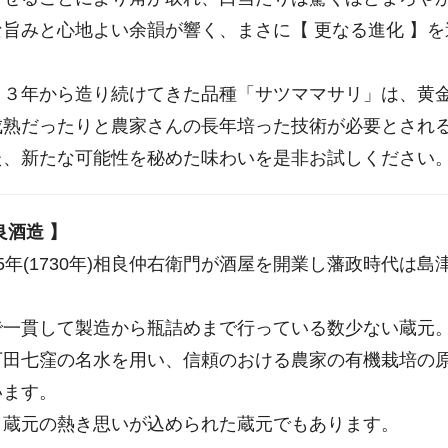
な旨みと心地よい余韻が響く、まさに【 更なる進化 】
１３年から造り続けてきた品種「サツママサリ」は、黄
成熟だったりと農家さんの長年培った技術が必要とされる
た、新たな可能性を秘めた味わいを是非お試しくださ
良酒造 】
5年(1730年)相良仲右衛門が酒屋を開業し藩政時代は
。
で一貫して製造から瓶詰めまで行っている数少ない蔵元
下田七窪の名水を用い、信頼のおける農家の有機栽培の
います。
、蔵元の熱き思いが込められた蔵元でもあります。