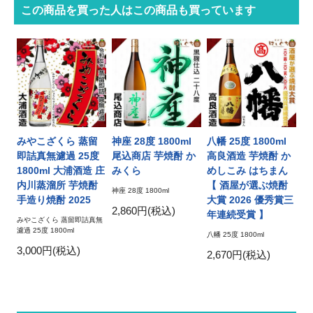
この商品を買った人はこの商品も買っています
みやこざくら 蒸留
神座 28度 1800ml
八幡 25度 1800ml
即詰真無濾過 25度
尾込商店 芋焼酎 か
高良酒造 芋焼酎 か
1800ml 大浦酒造 庄
みくら
めしこみ はちまん
内川蒸溜所 芋焼酎
【 酒屋が選ぶ焼酎
神座 28度 1800ml
手造り焼酎 2025
大賞 2026 優秀賞三
2,860円(税込)
年連続受賞 】
みやこざくら 蒸留即詰真無
濾過 25度 1800ml
八幡 25度 1800ml
3,000円(税込)
2,670円(税込)