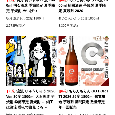
0ml 明石酒造 季節限定 夏季限
00ml 植園酒造 芋焼酎 夏季限
定 芋焼酎 めいげつ
定 夏焼酎 2026
明月 夏ボトル 22度 1800ml
旬のごあいさつ 25度 1800ml
2,673円(税込)
3,300円(税込)
9
10
流流 りゅうりゅう 2026
ちらんちらん GO FOR I
Ver. 30度 1800ml 大石酒造 芋
T! 2026 25度 1800ml 知覧醸
焼酎 季節限定 夏焼酎 ～ 細工
造 芋焼酎 期間限定 数量限定
は流流 呑んで御覧じろ ～
年一回販売
流流 2026Ver. 30度 1800ml
ちらんちらん GO FOR IT! 2026 25