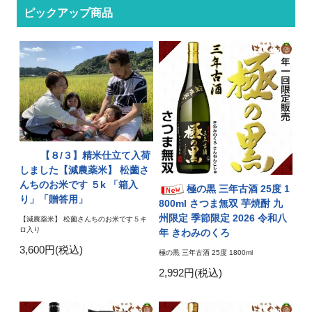
ピックアップ商品
【８/３】精米仕立て入荷
しました【減農薬米】 松薗さ
んちのお米です ５k 「箱入
極の黒 三年古酒 25度 1
り」「贈答用」
800ml さつま無双 芋焼酎 九
州限定 季節限定 2026 令和八
【減農薬米】 松薗さんちのお米です５キ
ロ入り
年 きわみのくろ
3,600円(税込)
極の黒 三年古酒 25度 1800ml
2,992円(税込)