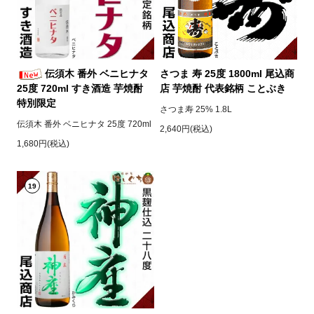
伝須木 番外 ベニヒナタ
さつま 寿 25度 1800ml 尾込商
25度 720ml すき酒造 芋焼酎
店 芋焼酎 代表銘柄 ことぶき
特別限定
さつま寿 25% 1.8L
伝須木 番外 ベニヒナタ 25度 720ml
2,640円(税込)
1,680円(税込)
19