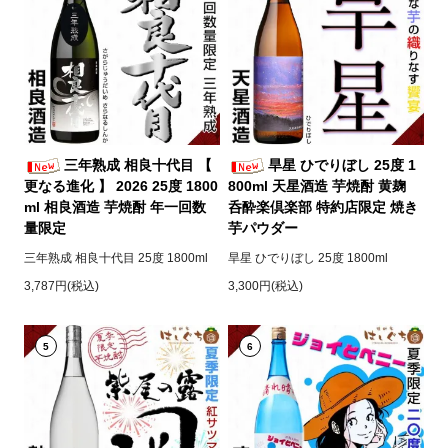
三年熟成 相良十代目 【
旱星 ひでりぼし 25度 1
更なる進化 】 2026 25度 1800
800ml 天星酒造 芋焼酎 黄麹
ml 相良酒造 芋焼酎 年一回数
呑酔楽倶楽部 特約店限定 焼き
量限定
芋パウダー
三年熟成 相良十代目 25度 1800ml
旱星 ひでりぼし 25度 1800ml
3,787円(税込)
3,300円(税込)
5
6