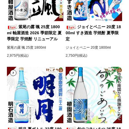
紫尾の露 颯 25度 1800
ジョイとベニー 20度 18
ml 軸屋酒造 2026 季節限定 夏
00ml すき酒造 芋焼酎 夏季限
季限定 芋焼酎 リニューアル
定
紫尾の露 颯 25度 1800ml
ジョイとベニー 20度 1800ml
2,975円(税込)
2,750円(税込)
7
8
明月 夏ボトル 22度 180
旬のごあいさつ 25度 18