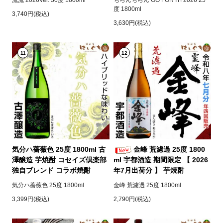
度 1800ml
3,740円(税込)
3,630円(税込)
11
12
気分ハ薔薇色 25度 1800ml 古
金峰 荒濾過 25度 1800
澤醸造 芋焼酎 コセイズ倶楽部
ml 宇都酒造 期間限定 【 2026
独自ブレンド コラボ焼酎
年7月出荷分 】 芋焼酎
気分ハ薔薇色 25度 1800ml
金峰 荒濾過 25度 1800ml
3,399円(税込)
2,790円(税込)