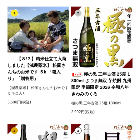
1
2
【８/３】精米仕立て入荷
しました【減農薬米】 松薗さ
んちのお米です ５k 「箱入
極の黒 三年古酒 25度 1
り」「贈答用」
800ml さつま無双 芋焼酎 九州
限定 季節限定 2026 令和八年
【減農薬米】 松薗さんちのお米です
５キロ入り
きわみのくろ
3,600円(税込)
極の黒 三年古酒 25度 1800ml
2,992円(税込)
3
4