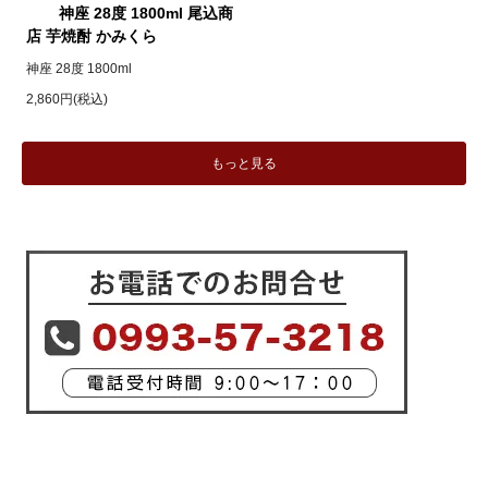
神座 28度 1800ml 尾込商
店 芋焼酎 かみくら
神座 28度 1800ml
2,860円(税込)
もっと見る