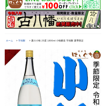
ホーム
>
芋焼酎
> 夏の小牧 25度 1800ml 小牧醸造 芋焼酎 夏季限定