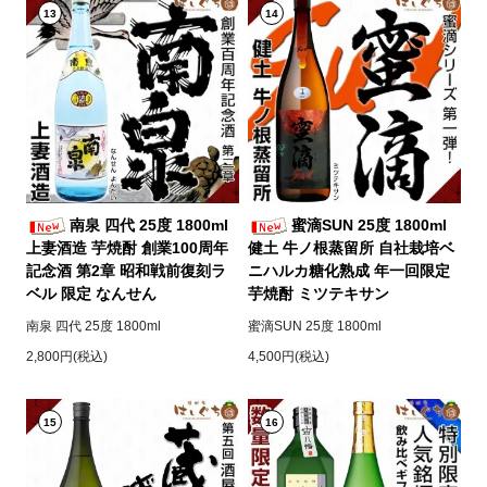
13
14
南泉 四代 25度 1800ml
蜜滴SUN 25度 1800ml
上妻酒造 芋焼酎 創業100周年
健土 牛ノ根蒸留所 自社栽培ベ
記念酒 第2章 昭和戦前復刻ラ
ニハルカ糖化熟成 年一回限定
ベル 限定 なんせん
芋焼酎 ミツテキサン
南泉 四代 25度 1800ml
蜜滴SUN 25度 1800ml
2,800円(税込)
4,500円(税込)
15
16