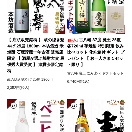
【 店頭販売銘柄 】 蔵の隠き魅
古八幡 37度 魔王 25度
やげ 25度 1800ml 本坊酒造 米
各720ml 芋焼酎 特別限定 飲み
焼酎 石蔵貯蔵十年古酒 販売店
比べセット 化粧箱付 ギフト プ
限定 【 酒屋が選ぶ焼酎大賞 最
レゼント 【 お一人さま１セッ
優秀大賞受賞 】 津貫会限定銘
ト限り 】
柄
古八幡 魔王 飲み比べ ギフト セット
蔵の隠き魅やげ 25度 1800ml
6,740円(税込)
3,352円(税込)
17
18