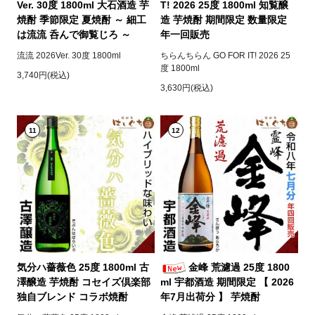
Ver. 30度 1800ml 大石酒造 芋
T! 2026 25度 1800ml 知覧醸
焼酎 季節限定 夏焼酎 ～ 細工
造 芋焼酎 期間限定 数量限定
は流流 呑んで御覧じろ ～
年一回販売
流流 2026Ver. 30度 1800ml
ちらんちらん GO FOR IT! 2026 25
度 1800ml
3,740円(税込)
3,630円(税込)
11
12
気分ハ薔薇色 25度 1800ml 古
金峰 荒濾過 25度 1800
澤醸造 芋焼酎 コセイズ倶楽部
ml 宇都酒造 期間限定 【 2026
独自ブレンド コラボ焼酎
年7月出荷分 】 芋焼酎