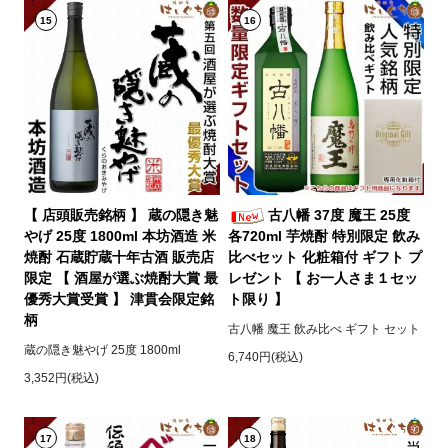
15
16
【 店頭販売銘柄 】 蔵の隠き魅
古八幡 37度 魔王 25度
やげ 25度 1800ml 本坊酒造 米
各720ml 芋焼酎 特別限定 飲み
焼酎 石蔵貯蔵十年古酒 販売店
比べセット 化粧箱付 ギフト プ
限定 【 酒屋が選ぶ焼酎大賞 最
レゼント 【 お一人さま１セッ
優秀大賞受賞 】 津貫会限定銘
ト限り 】
柄
古八幡 魔王 飲み比べ ギフト セット
蔵の隠き魅やげ 25度 1800ml
6,740円(税込)
3,352円(税込)
17
18