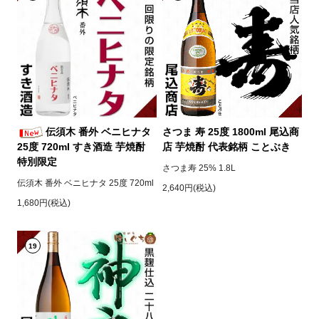
伝須木 番外 ベニヒナタ
さつま 寿 25度 1800ml 尾込商
25度 720ml すき酒造 芋焼酎
店 芋焼酎 代表銘柄 ことぶき
特別限定
さつま寿 25% 1.8L
伝須木 番外 ベニヒナタ 25度 720ml
2,640円(税込)
1,680円(税込)
19