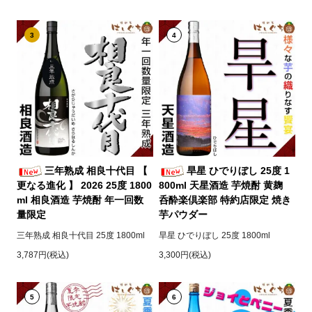
3
4
三年熟成 相良十代目 【
旱星 ひでりぼし 25度 1
更なる進化 】 2026 25度 1800
800ml 天星酒造 芋焼酎 黄麹
ml 相良酒造 芋焼酎 年一回数
呑酔楽倶楽部 特約店限定 焼き
量限定
芋パウダー
三年熟成 相良十代目 25度 1800ml
旱星 ひでりぼし 25度 1800ml
3,787円(税込)
3,300円(税込)
5
6