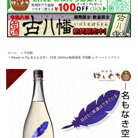
ホーム
>
芋焼酎
> Ready to Fly 名もなき空へ 25度 1800ml 軸屋酒造 芋焼酎 レディートゥフライ