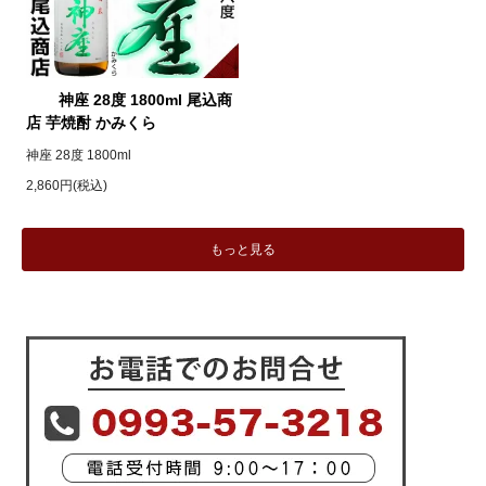
神座 28度 1800ml 尾込商
店 芋焼酎 かみくら
神座 28度 1800ml
2,860円(税込)
もっと見る