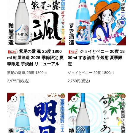
紫尾の露 颯 25度 1800
ジョイとベニー 20度 18
ml 軸屋酒造 2026 季節限定 夏
00ml すき酒造 芋焼酎 夏季限
季限定 芋焼酎 リニューアル
定
紫尾の露 颯 25度 1800ml
ジョイとベニー 20度 1800ml
2,975円(税込)
2,750円(税込)
7
8