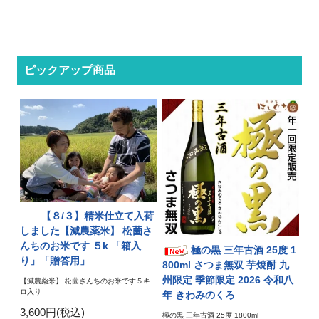
ピックアップ商品
【８/３】精米仕立て入荷
しました【減農薬米】 松薗さ
んちのお米です ５k 「箱入
極の黒 三年古酒 25度 1
り」「贈答用」
800ml さつま無双 芋焼酎 九
州限定 季節限定 2026 令和八
【減農薬米】 松薗さんちのお米です５キ
ロ入り
年 きわみのくろ
3,600円(税込)
極の黒 三年古酒 25度 1800ml