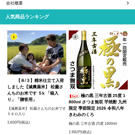
会社概要
人気商品ランキング
1
2
【８/３】精米仕立て入荷
しました【減農薬米】 松薗さ
んちのお米です ５k 「箱入
極の黒 三年古酒 25度 1
り」「贈答用」
800ml さつま無双 芋焼酎 九州
限定 季節限定 2026 令和八年
【減農薬米】 松薗さんちのお米です
５キロ入り
きわみのくろ
3,600円(税込)
極の黒 三年古酒 25度 1800ml
2,992円(税込)