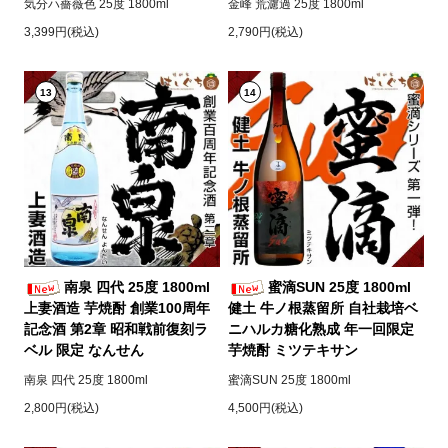
気分ハ薔薇色 25度 1800ml
金峰 荒濾過 25度 1800ml
3,399円(税込)
2,790円(税込)
13
14
南泉 四代 25度 1800ml
蜜滴SUN 25度 1800ml
上妻酒造 芋焼酎 創業100周年
健土 牛ノ根蒸留所 自社栽培ベ
記念酒 第2章 昭和戦前復刻ラ
ニハルカ糖化熟成 年一回限定
ベル 限定 なんせん
芋焼酎 ミツテキサン
南泉 四代 25度 1800ml
蜜滴SUN 25度 1800ml
2,800円(税込)
4,500円(税込)