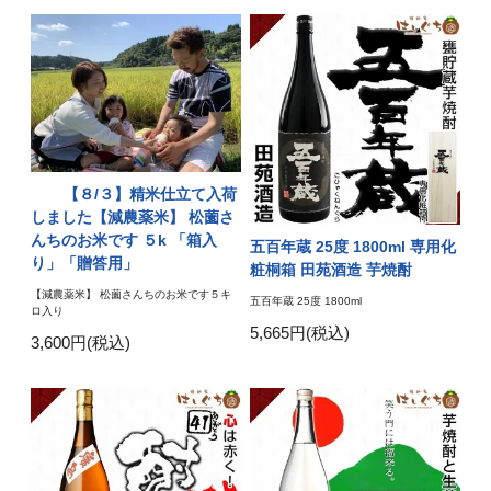
【８/３】精米仕立て入荷
しました【減農薬米】 松薗さ
んちのお米です ５k 「箱入
五百年蔵 25度 1800ml 専用化
り」「贈答用」
粧桐箱 田苑酒造 芋焼酎
【減農薬米】 松薗さんちのお米です５キ
五百年蔵 25度 1800ml
ロ入り
5,665円(税込)
3,600円(税込)