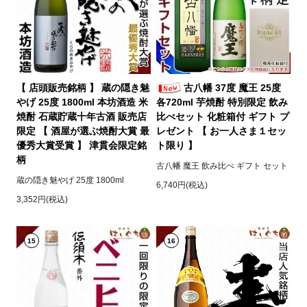
【 店頭販売銘柄 】 蔵の隠き魅
古八幡 37度 魔王 25度
やげ 25度 1800ml 本坊酒造 米
各720ml 芋焼酎 特別限定 飲み
焼酎 石蔵貯蔵十年古酒 販売店
比べセット 化粧箱付 ギフト プ
限定 【 酒屋が選ぶ焼酎大賞 最
レゼント 【 お一人さま１セッ
優秀大賞受賞 】 津貫会限定銘
ト限り 】
柄
古八幡 魔王 飲み比べ ギフト セット
蔵の隠き魅やげ 25度 1800ml
6,740円(税込)
3,352円(税込)
15
16