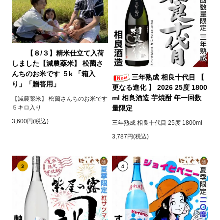
【８/３】精米仕立て入荷
しました【減農薬米】 松薗さ
んちのお米です ５k 「箱入
三年熟成 相良十代目 【
り」「贈答用」
更なる進化 】 2026 25度 1800
ml 相良酒造 芋焼酎 年一回数
【減農薬米】 松薗さんちのお米です
５キロ入り
量限定
3,600円(税込)
三年熟成 相良十代目 25度 1800ml
3,787円(税込)
3
4