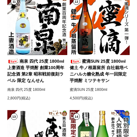
11
12
南泉 四代 25度 1800ml
蜜滴SUN 25度 1800ml
上妻酒造 芋焼酎 創業100周年
健土 牛ノ根蒸留所 自社栽培ベ
記念酒 第2章 昭和戦前復刻ラ
ニハルカ糖化熟成 年一回限定
ベル 限定 なんせん
芋焼酎 ミツテキサン
南泉 四代 25度 1800ml
蜜滴SUN 25度 1800ml
2,800円(税込)
4,500円(税込)
13
14