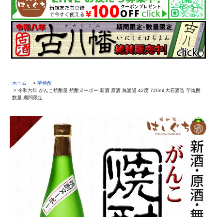
ホーム
>
芋焼酎
> 令和六年 がんこ焼酎屋 焼酎ヌーボー 新酒 原酒 無濾過 42度 720ml 大石酒造 芋焼酎
数量 期間限定