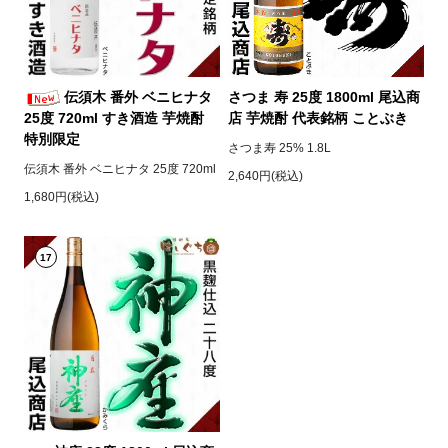
伝須木 番外 ベニヒナタ
さつま 寿 25度 1800ml 尾込商
25度 720ml すき酒造 芋焼酎
店 芋焼酎 代表銘柄 ことぶき
特別限定
さつま寿 25% 1.8L
伝須木 番外 ベニヒナタ 25度 720ml
2,640円(税込)
1,680円(税込)
17