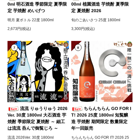
0ml 明石酒造 季節限定 夏季限
00ml 植園酒造 芋焼酎 夏季限
定 芋焼酎 めいげつ
定 夏焼酎 2026
明月 夏ボトル 22度 1800ml
旬のごあいさつ 25度 1800ml
2,673円(税込)
3,300円(税込)
7
8
流流 りゅうりゅう 2026
ちらんちらん GO FOR I
Ver. 30度 1800ml 大石酒造 芋
T! 2026 25度 1800ml 知覧醸
焼酎 季節限定 夏焼酎 ～ 細工
造 芋焼酎 期間限定 数量限定
は流流 呑んで御覧じろ ～
年一回販売
流流 2026Ver. 30度 1800ml
ちらんちらん GO FOR IT! 2026 25