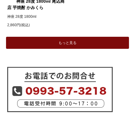
神座 28度 1800ml 尾込商
店 芋焼酎 かみくら
神座 28度 1800ml
2,860円(税込)
もっと見る