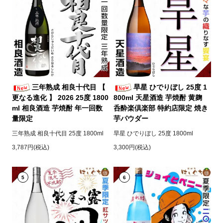
三年熟成 相良十代目 【
旱星 ひでりぼし 25度 1
更なる進化 】 2026 25度 1800
800ml 天星酒造 芋焼酎 黄麹
ml 相良酒造 芋焼酎 年一回数
呑酔楽倶楽部 特約店限定 焼き
量限定
芋パウダー
三年熟成 相良十代目 25度 1800ml
旱星 ひでりぼし 25度 1800ml
3,787円(税込)
3,300円(税込)
5
6