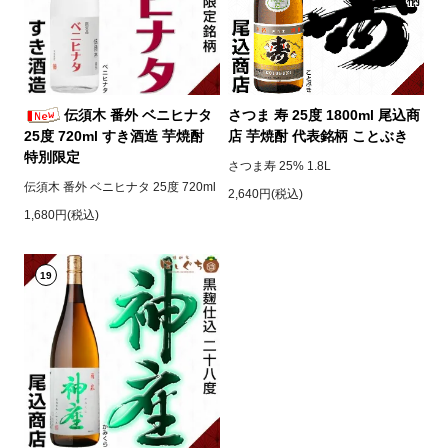
伝須木 番外 ベニヒナタ
さつま 寿 25度 1800ml 尾込商
25度 720ml すき酒造 芋焼酎
店 芋焼酎 代表銘柄 ことぶき
特別限定
さつま寿 25% 1.8L
伝須木 番外 ベニヒナタ 25度 720ml
2,640円(税込)
1,680円(税込)
19