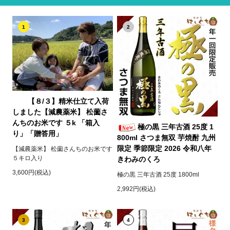
1
2
【８/３】精米仕立て入荷
しました【減農薬米】 松薗さ
んちのお米です ５k 「箱入
極の黒 三年古酒 25度 1
り」「贈答用」
800ml さつま無双 芋焼酎 九州
限定 季節限定 2026 令和八年
【減農薬米】 松薗さんちのお米です
５キロ入り
きわみのくろ
3,600円(税込)
極の黒 三年古酒 25度 1800ml
2,992円(税込)
3
4