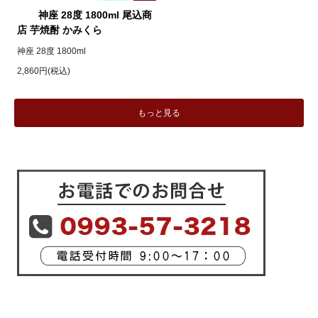
神座 28度 1800ml 尾込商
店 芋焼酎 かみくら
神座 28度 1800ml
2,860円(税込)
もっと見る