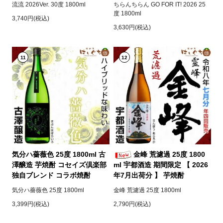
流流 2026Ver. 30度 1800ml
ちらんちらん GO FOR IT! 2026 25
度 1800ml
3,740円(税込)
3,630円(税込)
11
12
気分ハ薔薇色 25度 1800ml 古
金峰 荒濾過 25度 1800
澤醸造 芋焼酎 コセイズ倶楽部
ml 宇都酒造 期間限定 【 2026
独自ブレンド コラボ焼酎
年7月出荷分 】 芋焼酎
気分ハ薔薇色 25度 1800ml
金峰 荒濾過 25度 1800ml
3,399円(税込)
2,790円(税込)