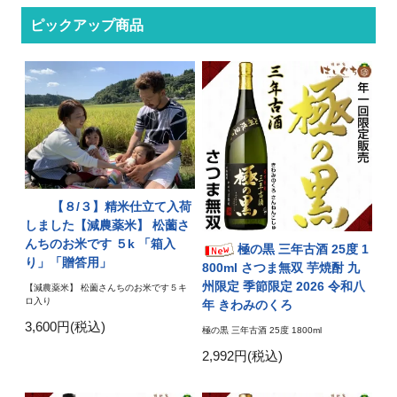
ピックアップ商品
【８/３】精米仕立て入荷
しました【減農薬米】 松薗さ
んちのお米です ５k 「箱入
極の黒 三年古酒 25度 1
り」「贈答用」
800ml さつま無双 芋焼酎 九
州限定 季節限定 2026 令和八
【減農薬米】 松薗さんちのお米です５キ
ロ入り
年 きわみのくろ
3,600円(税込)
極の黒 三年古酒 25度 1800ml
2,992円(税込)