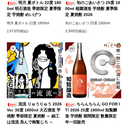
明月 夏ボトル 22度 180
旬のごあいさつ 25度 18
0ml 明石酒造 季節限定 夏季限
00ml 植園酒造 芋焼酎 夏季限
定 芋焼酎 めいげつ
定 夏焼酎 2026
明月 夏ボトル 22度 1800ml
旬のごあいさつ 25度 1800ml
2,673円(税込)
3,300円(税込)
9
10
流流 りゅうりゅう 2026
ちらんちらん GO FOR I
Ver. 30度 1800ml 大石酒造 芋
T! 2026 25度 1800ml 知覧醸
焼酎 季節限定 夏焼酎 ～ 細工
造 芋焼酎 期間限定 数量限定
は流流 呑んで御覧じろ ～
年一回販売