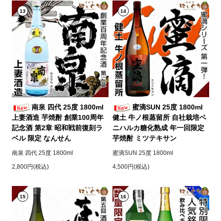
13
14
南泉 四代 25度 1800ml
蜜滴SUN 25度 1800ml
上妻酒造 芋焼酎 創業100周年
健土 牛ノ根蒸留所 自社栽培ベ
記念酒 第2章 昭和戦前復刻ラ
ニハルカ糖化熟成 年一回限定
ベル 限定 なんせん
芋焼酎 ミツテキサン
南泉 四代 25度 1800ml
蜜滴SUN 25度 1800ml
2,800円(税込)
4,500円(税込)
15
16