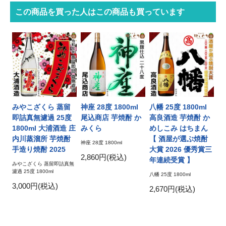
この商品を買った人はこの商品も買っています
みやこざくら 蒸留
神座 28度 1800ml
八幡 25度 1800ml
即詰真無濾過 25度
尾込商店 芋焼酎 か
高良酒造 芋焼酎 か
1800ml 大浦酒造 庄
みくら
めしこみ はちまん
内川蒸溜所 芋焼酎
【 酒屋が選ぶ焼酎
神座 28度 1800ml
手造り焼酎 2025
大賞 2026 優秀賞三
2,860円(税込)
年連続受賞 】
みやこざくら 蒸留即詰真無
濾過 25度 1800ml
八幡 25度 1800ml
3,000円(税込)
2,670円(税込)