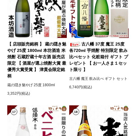
【 店頭販売銘柄 】 蔵の隠き魅
古八幡 37度 魔王 25度
やげ 25度 1800ml 本坊酒造 米
各720ml 芋焼酎 特別限定 飲み
焼酎 石蔵貯蔵十年古酒 販売店
比べセット 化粧箱付 ギフト プ
限定 【 酒屋が選ぶ焼酎大賞 最
レゼント 【 お一人さま１セッ
優秀大賞受賞 】 津貫会限定銘
ト限り 】
柄
古八幡 魔王 飲み比べ ギフト セット
蔵の隠き魅やげ 25度 1800ml
6,740円(税込)
3,352円(税込)
17
18