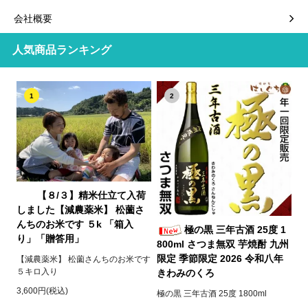
会社概要
人気商品ランキング
1
2
【８/３】精米仕立て入荷
しました【減農薬米】 松薗さ
んちのお米です ５k 「箱入
極の黒 三年古酒 25度 1
り」「贈答用」
800ml さつま無双 芋焼酎 九州
限定 季節限定 2026 令和八年
【減農薬米】 松薗さんちのお米です
５キロ入り
きわみのくろ
3,600円(税込)
極の黒 三年古酒 25度 1800ml