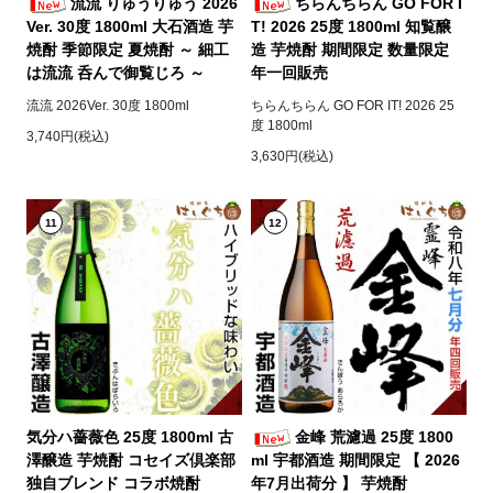
流流 りゅうりゅう 2026
ちらんちらん GO FOR I
Ver. 30度 1800ml 大石酒造 芋
T! 2026 25度 1800ml 知覧醸
焼酎 季節限定 夏焼酎 ～ 細工
造 芋焼酎 期間限定 数量限定
は流流 呑んで御覧じろ ～
年一回販売
流流 2026Ver. 30度 1800ml
ちらんちらん GO FOR IT! 2026 25
度 1800ml
3,740円(税込)
3,630円(税込)
11
12
気分ハ薔薇色 25度 1800ml 古
金峰 荒濾過 25度 1800
澤醸造 芋焼酎 コセイズ倶楽部
ml 宇都酒造 期間限定 【 2026
独自ブレンド コラボ焼酎
年7月出荷分 】 芋焼酎