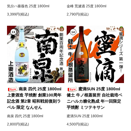
気分ハ薔薇色 25度 1800ml
金峰 荒濾過 25度 1800ml
3,399円(税込)
2,790円(税込)
13
14
南泉 四代 25度 1800ml
蜜滴SUN 25度 1800ml
上妻酒造 芋焼酎 創業100周年
健土 牛ノ根蒸留所 自社栽培ベ
記念酒 第2章 昭和戦前復刻ラ
ニハルカ糖化熟成 年一回限定
ベル 限定 なんせん
芋焼酎 ミツテキサン
南泉 四代 25度 1800ml
蜜滴SUN 25度 1800ml
2,800円(税込)
4,500円(税込)