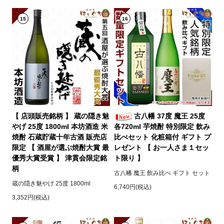
15
16
【 店頭販売銘柄 】 蔵の隠き魅
古八幡 37度 魔王 25度
やげ 25度 1800ml 本坊酒造 米
各720ml 芋焼酎 特別限定 飲み
焼酎 石蔵貯蔵十年古酒 販売店
比べセット 化粧箱付 ギフト プ
限定 【 酒屋が選ぶ焼酎大賞 最
レゼント 【 お一人さま１セッ
優秀大賞受賞 】 津貫会限定銘
ト限り 】
柄
古八幡 魔王 飲み比べ ギフト セット
蔵の隠き魅やげ 25度 1800ml
6,740円(税込)
3,352円(税込)