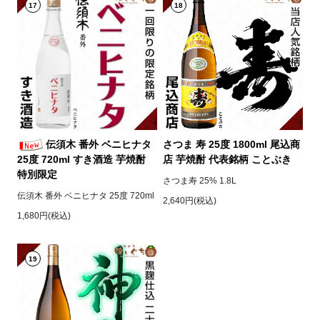
17
18
伝須木 番外 ベニヒナタ
さつま 寿 25度 1800ml 尾込商
25度 720ml すき酒造 芋焼酎
店 芋焼酎 代表銘柄 ことぶき
特別限定
さつま寿 25% 1.8L
伝須木 番外 ベニヒナタ 25度 720ml
2,640円(税込)
1,680円(税込)
19