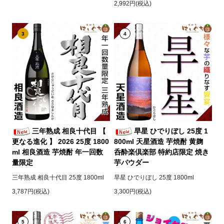
2,992円(税込)
3
4
三年熟成 相良十代目 【
旱星 ひでりぼし 25度 1
更なる進化 】 2026 25度 1800
800ml 天星酒造 芋焼酎 黄麹
ml 相良酒造 芋焼酎 年一回数
呑酔楽倶楽部 特約店限定 焼き
量限定
芋パウダー
三年熟成 相良十代目 25度 1800ml
旱星 ひでりぼし 25度 1800ml
3,787円(税込)
3,300円(税込)
5
6