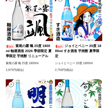
紫尾の露 颯 25度 1800
ジョイとベニー 20度 18
ml 軸屋酒造 2026 季節限定 夏
00ml すき酒造 芋焼酎 夏季限
季限定 芋焼酎 リニューアル
定
紫尾の露 颯 25度 1800ml
ジョイとベニー 20度 1800ml
2,975円(税込)
2,750円(税込)
7
8