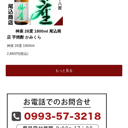
神座 28度 1800ml 尾込商
店 芋焼酎 かみくら
神座 28度 1800ml
2,860円(税込)
もっと見る