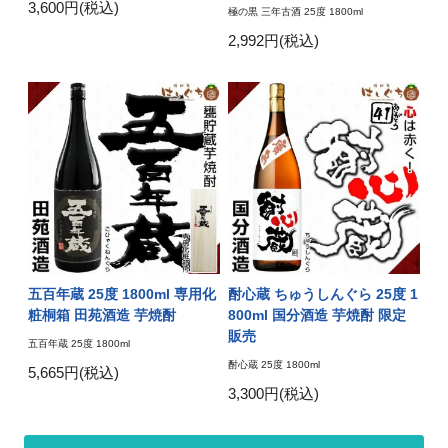
3,600円(税込)
極の黒 三年古酒 25度 1800ml
2,992円(税込)
五百年蔵 25度 1800ml 専用化
酎心蔵 ちゅうしんぐら 25度 1
粧桐箱 田苑酒造 芋焼酎
800ml 国分酒造 芋焼酎 限定
販売
五百年蔵 25度 1800ml
酎心蔵 25度 1800ml
5,665円(税込)
3,300円(税込)