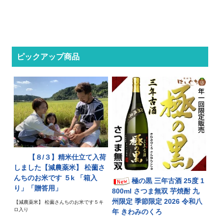
ピックアップ商品
【８/３】精米仕立て入荷
しました【減農薬米】 松薗さ
んちのお米です ５k 「箱入
極の黒 三年古酒 25度 1
り」「贈答用」
800ml さつま無双 芋焼酎 九
州限定 季節限定 2026 令和八
【減農薬米】 松薗さんちのお米です５キ
ロ入り
年 きわみのくろ