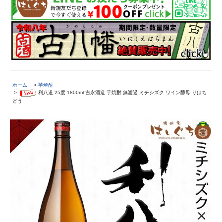
ホーム
>
芋焼酎
>
利八道 25度 1800ml 吉永酒造 芋焼酎 無濾過 ミチシズク ワイン酵母 りはち
どう