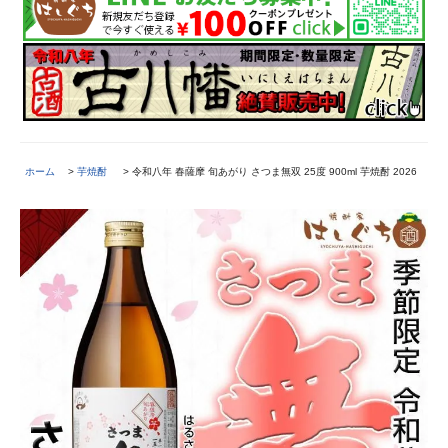
ホーム
>
芋焼酎
> 令和八年 春薩摩 旬あがり さつま無双 25度 900ml 芋焼酎 2026