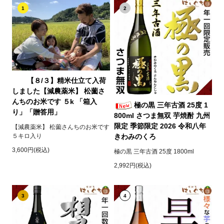
1
2
【８/３】精米仕立て入荷
しました【減農薬米】 松薗さ
んちのお米です ５k 「箱入
極の黒 三年古酒 25度 1
り」「贈答用」
800ml さつま無双 芋焼酎 九州
限定 季節限定 2026 令和八年
【減農薬米】 松薗さんちのお米です
５キロ入り
きわみのくろ
3,600円(税込)
極の黒 三年古酒 25度 1800ml
2,992円(税込)
3
4