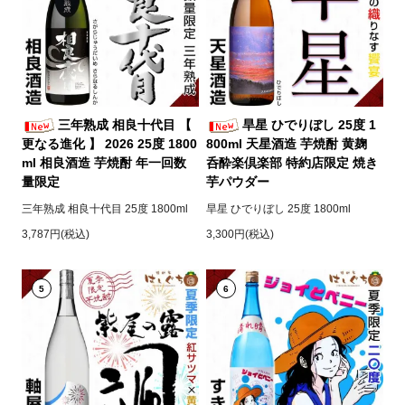
三年熟成 相良十代目 【
旱星 ひでりぼし 25度 1
更なる進化 】 2026 25度 1800
800ml 天星酒造 芋焼酎 黄麹
ml 相良酒造 芋焼酎 年一回数
呑酔楽倶楽部 特約店限定 焼き
量限定
芋パウダー
三年熟成 相良十代目 25度 1800ml
旱星 ひでりぼし 25度 1800ml
3,787円(税込)
3,300円(税込)
5
6