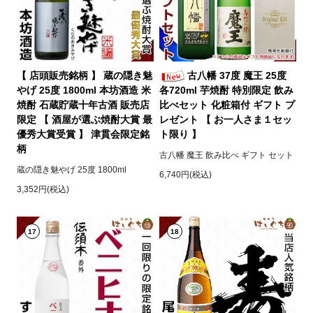
【 店頭販売銘柄 】 蔵の隠き魅
古八幡 37度 魔王 25度
やげ 25度 1800ml 本坊酒造 米
各720ml 芋焼酎 特別限定 飲み
焼酎 石蔵貯蔵十年古酒 販売店
比べセット 化粧箱付 ギフト プ
限定 【 酒屋が選ぶ焼酎大賞 最
レゼント 【 お一人さま１セッ
優秀大賞受賞 】 津貫会限定銘
ト限り 】
柄
古八幡 魔王 飲み比べ ギフト セット
蔵の隠き魅やげ 25度 1800ml
6,740円(税込)
3,352円(税込)
17
18