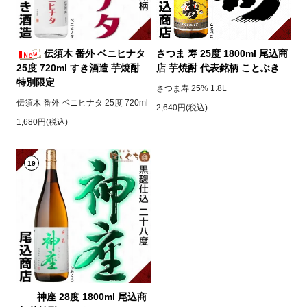
伝須木 番外 ベニヒナタ
さつま 寿 25度 1800ml 尾込商
25度 720ml すき酒造 芋焼酎
店 芋焼酎 代表銘柄 ことぶき
特別限定
さつま寿 25% 1.8L
伝須木 番外 ベニヒナタ 25度 720ml
2,640円(税込)
1,680円(税込)
19
神座 28度 1800ml 尾込商