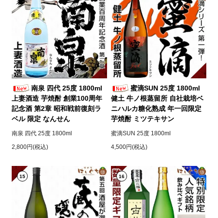
南泉 四代 25度 1800ml
蜜滴SUN 25度 1800ml
上妻酒造 芋焼酎 創業100周年
健土 牛ノ根蒸留所 自社栽培ベ
記念酒 第2章 昭和戦前復刻ラ
ニハルカ糖化熟成 年一回限定
ベル 限定 なんせん
芋焼酎 ミツテキサン
南泉 四代 25度 1800ml
蜜滴SUN 25度 1800ml
2,800円(税込)
4,500円(税込)
15
16