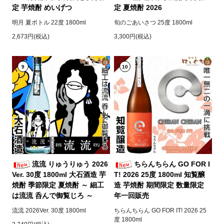
定 芋焼酎 めいげつ
定 夏焼酎 2026
明月 夏ボトル 22度 1800ml
旬のごあいさつ 25度 1800ml
2,673円(税込)
3,300円(税込)
9
10
流流 りゅうりゅう 2026
ちらんちらん GO FOR I
Ver. 30度 1800ml 大石酒造 芋
T! 2026 25度 1800ml 知覧醸
焼酎 季節限定 夏焼酎 ～ 細工
造 芋焼酎 期間限定 数量限定
は流流 呑んで御覧じろ ～
年一回販売
流流 2026Ver. 30度 1800ml
ちらんちらん GO FOR IT! 2026 25
度 1800ml