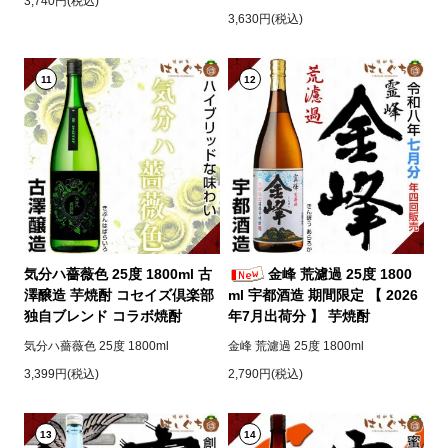
3,740円(税込)
3,630円(税込)
11
12
気分ハ薔薇色 25度 1800ml 古
金峰 荒濾過 25度 1800
澤醸造 芋焼酎 コセイズ倶楽部
ml 宇都酒造 期間限定 【 2026
独自ブレンド コラボ焼酎
年7月出荷分 】 芋焼酎
気分ハ薔薇色 25度 1800ml
金峰 荒濾過 25度 1800ml
3,399円(税込)
2,790円(税込)
13
14