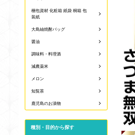
梱包資材 化粧箱 紙袋 桐箱 包
装紙
大島紬焼酎バッグ
醤油
調味料・料理酒
減農薬米
メロン
知覧茶
鹿児島のお漬物
種別・目的から探す