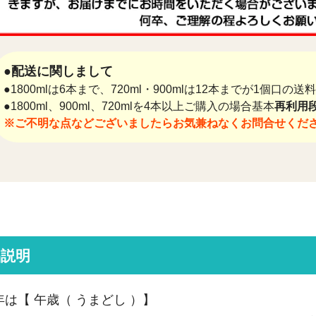
●配送に関しまして
●1800mlは6本まで、720ml・900mlは12本までが1個口の
●1800ml、900ml、720mlを4本以上ご購入の場合基本
再利用段
※ご不明な点などございましたらお気兼ねなくお問合せくだ
品説明
6年は【 午歳（ うまどし ）】