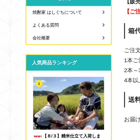
【販
【ご
焼酎家 はしぐちについて
よくある質問
箱
会社概要
ご注
1本ご
人気商品ランキング
2本～
4本
1
送
お届
【８/３】精米仕立て入荷しま