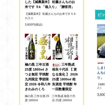
した【減農薬米】 松薗さんちのお
米です ５k 「箱入り」「贈答用」
【減農薬米】 松薗さんちのお米です５キ
ピッ
ロ入り
3,600円(税込)
2
3
極の黒 三年古酒
三年熟成
しま
25度 1800ml さ
相良十代目 【 更
んち
つま無双 芋焼酎
なる進化 】 2026
り」
九州限定 季節限
25度 1800ml 相
定 2026 令和八年
良酒造 芋焼酎 年
【減農
入り
きわみのくろ
一回数量限定
3,6
極の黒 三年古酒 25
三年熟成 相良十代
度 1800ml
目 25度 1800ml