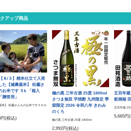
クアップ商品
【８/３】精米仕立て入荷
した【減農薬米】 松薗さ
のお米です ５k 「箱入
極の黒 三年古酒 25度 1800ml
五百年蔵 
「贈答用」
さつま無双 芋焼酎 九州限定 季
粧桐箱 
節限定 2026 令和八年 きわみ
薬米】 松薗さんちのお米です５キロ
五百年蔵 25度
のくろ
5,665円
00円(税込)
極の黒 三年古酒 25度 1800ml
2,992円(税込)