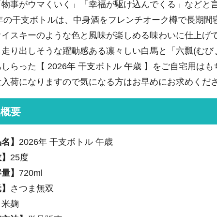
「物事がウマくいく」「幸福が駆け込んでくる」などと
26年の干支ボトルは、中身酒をフレンチオーク樽で長期
ウイスキーのような色と風味が楽しめる味わいに仕上げ
も走り出しそうな躍動感ある凛々しい白馬と「六瓢(むび
しらった【 2026年 干支ボトル 午歳 】をご自宅用
量入荷になりますので気になる方はお早めにお求めくだ
品概要
品名】
2026年 干支ボトル 午歳
数】
25度
容量】
720ml
元】
さつま無双
】
米麹