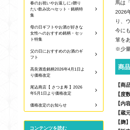
馬は
春のお祝いやお返しに♪贈り
たい飲み比べセット・銘柄特
20
集
り、
母の日ギフトやお酒が好きな
今に
女性へのおすすめ銘柄・セッ
ト特集
箪をあ
※少
父の日におすすめのお酒のギ
フト
商
高良酒造銘柄2026年4月1日よ
り価格改定
【商
尾込商店【 さつま寿 】2026
年5月1日より価格改定
【度
【内
価格改定のお知らせ
【蔵
【麹
コンテンツを読む