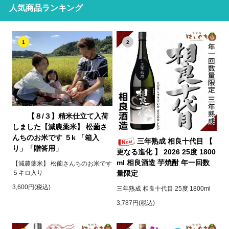
人気商品ランキング
1
2
【８/３】精米仕立て入荷
しました【減農薬米】 松薗さ
んちのお米です ５k 「箱入
三年熟成 相良十代目 【
り」「贈答用」
更なる進化 】 2026 25度 1800
ml 相良酒造 芋焼酎 年一回数
【減農薬米】 松薗さんちのお米です
５キロ入り
量限定
3,600円(税込)
三年熟成 相良十代目 25度 1800ml
3,787円(税込)