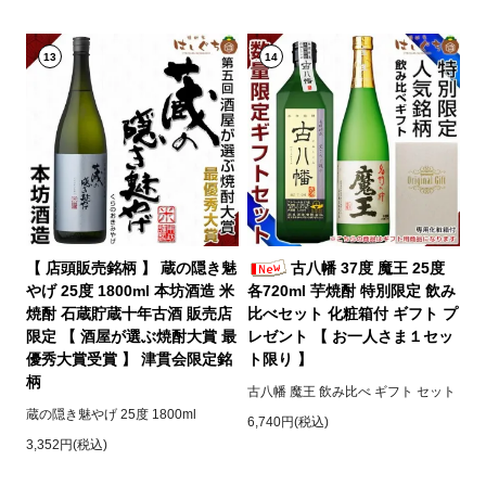
13
14
【 店頭販売銘柄 】 蔵の隠き魅
古八幡 37度 魔王 25度
やげ 25度 1800ml 本坊酒造 米
各720ml 芋焼酎 特別限定 飲み
焼酎 石蔵貯蔵十年古酒 販売店
比べセット 化粧箱付 ギフト プ
限定 【 酒屋が選ぶ焼酎大賞 最
レゼント 【 お一人さま１セッ
優秀大賞受賞 】 津貫会限定銘
ト限り 】
柄
古八幡 魔王 飲み比べ ギフト セット
蔵の隠き魅やげ 25度 1800ml
6,740円(税込)
3,352円(税込)