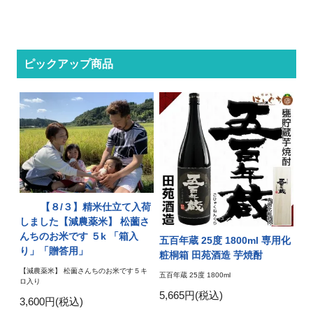
ピックアップ商品
【８/３】精米仕立て入荷
しました【減農薬米】 松薗さ
んちのお米です ５k 「箱入
五百年蔵 25度 1800ml 専用化
り」「贈答用」
粧桐箱 田苑酒造 芋焼酎
【減農薬米】 松薗さんちのお米です５キ
五百年蔵 25度 1800ml
ロ入り
5,665円(税込)
3,600円(税込)