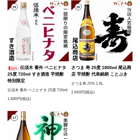
15
16
伝須木 番外 ベニヒナタ
さつま 寿 25度 1800ml 尾込商
25度 720ml すき酒造 芋焼酎
店 芋焼酎 代表銘柄 ことぶき
特別限定
さつま寿 25% 1.8L
伝須木 番外 ベニヒナタ 25度 720ml
2,640円(税込)
1,680円(税込)
17