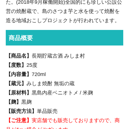
た。(2018年9月稼働開始)全国的にも珍しい公設公
営の焼酎蔵で、島のさつま芋と水を使って焼酎を
造る地域おこしプロジェクトが行われています。
商品概要
【商品名】
長期貯蔵古酒 みしま村
【度数】
25度
【内容量】
720ml
【蔵元】
みしま焼酎 無垢の蔵
【原材料】
黒島内産ベニオトメ / 米麹
【麹】
黒麹
【販売方法】
単品販売
【ご注意】
実店舗でも販売しておりますので、商