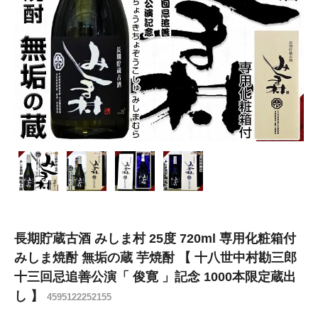
長期貯蔵古酒 みしま村 25度 720ml 専用化粧箱付
みしま焼酎 無垢の蔵 芋焼酎 【 十八世中村勘三郎
十三回忌追善公演「 俊寛 」記念 1000本限定蔵出
し 】
4595122252155