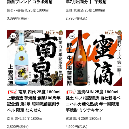
独自ブレンド コラボ焼酎
年7月出荷分 】 芋焼酎
気分ハ薔薇色 25度 1800ml
金峰 荒濾過 25度 1800ml
3,399円(税込)
2,790円(税込)
11
12
南泉 四代 25度 1800ml
蜜滴SUN 25度 1800ml
上妻酒造 芋焼酎 創業100周年
健土 牛ノ根蒸留所 自社栽培ベ
記念酒 第2章 昭和戦前復刻ラ
ニハルカ糖化熟成 年一回限定
ベル 限定 なんせん
芋焼酎 ミツテキサン
南泉 四代 25度 1800ml
蜜滴SUN 25度 1800ml
2,800円(税込)
4,500円(税込)