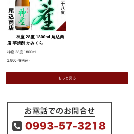
神座 28度 1800ml 尾込商
店 芋焼酎 かみくら
神座 28度 1800ml
2,860円(税込)
もっと見る