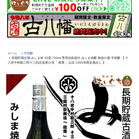
ホーム
>
芋焼酎
> 長期貯蔵古酒 みしま村 25度 720ml 専用化粧箱付 みしま焼酎 無垢の蔵 芋焼酎 【 十
八世中村勘三郎十三回忌追善公演「 俊寛 」記念 1000本限定蔵出し 】