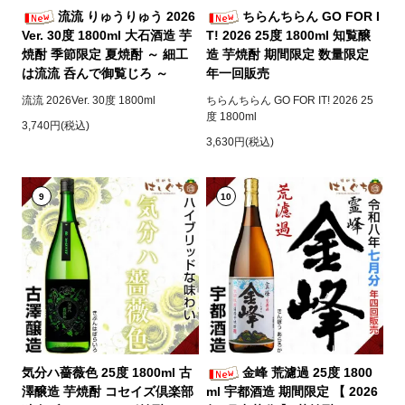
流流 りゅうりゅう 2026
ちらんちらん GO FOR I
Ver. 30度 1800ml 大石酒造 芋
T! 2026 25度 1800ml 知覧醸
焼酎 季節限定 夏焼酎 ～ 細工
造 芋焼酎 期間限定 数量限定
は流流 呑んで御覧じろ ～
年一回販売
流流 2026Ver. 30度 1800ml
ちらんちらん GO FOR IT! 2026 25
度 1800ml
3,740円(税込)
3,630円(税込)
9
10
気分ハ薔薇色 25度 1800ml 古
金峰 荒濾過 25度 1800
澤醸造 芋焼酎 コセイズ倶楽部
ml 宇都酒造 期間限定 【 2026