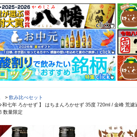
ム
>
飲み比べセット
令和七年 ろかせず 】 はちまんろかせず 35度 720ml / 金峰 荒濾過 2
節 数量限定