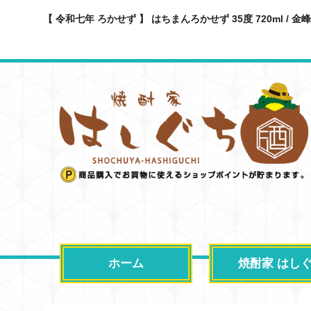
【 令和七年 ろかせず 】 はちまんろかせず 35度 720ml / 金峰
ホーム
焼酎家 はし