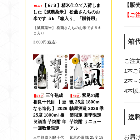
【販
【８/３】精米仕立て入荷しま
した【減農薬米】 松薗さんちのお
【ご
米です ５k 「箱入り」「贈答用」
【減農薬米】 松薗さんちのお米です５キ
ロ入り
箱
3,600円(税込)
ご注
2
3
1本ご
2本～
4本
三年熟成
紫尾の露
相良十代目 【 更
颯 25度 1800ml
なる進化 】 2026
軸屋酒造 2026 季
25度 1800ml 相
節限定 夏季限定
送
良酒造 芋焼酎 年
芋焼酎 リニュー
一回数量限定
アル
お届
三年熟成 相良十代
紫尾の露 颯 25度 18