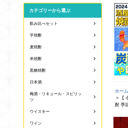
カテゴリーから選ぶ
飲み比べセット
芋焼酎
麦焼酎
米焼酎
黒糖焼酎
日本酒
ホー
梅酒・リキュール・スピリッ
> 【 
ツ
酎 季
ウイスキー
ワイン