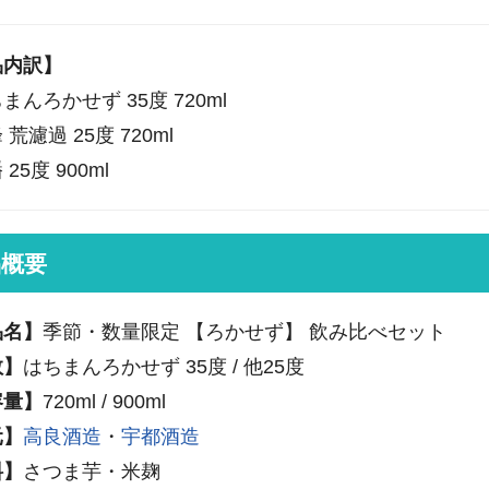
品内訳】
まんろかせず 35度 720ml
荒濾過 25度 720ml
25度 900ml
品概要
品名】
季節・数量限定 【ろかせず】 飲み比べセット
数】
はちまんろかせず 35度 / 他25度
容量】
720ml / 900ml
元】
高良酒造
・
宇都酒造
料】
さつま芋・米麹