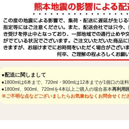
●配送に関しまして
●1800mlは6本まで、720ml・900mlは12本までが1個口の
●1800ml、900ml、720mlを4本以上ご購入の場合基本
再利用段
※ご不明な点などございましたらお気兼ねなくお問合せくだ