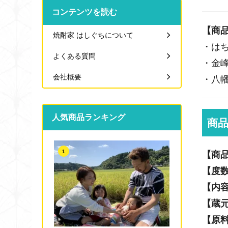
コンテンツを読む
【商
焼酎家 はしぐちについて
・はち
よくある質問
・金峰 
会社概要
・八幡 
人気商品ランキング
商
1
【商
【度
【内
【蔵
【原