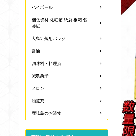
ハイボール
梱包資材 化粧箱 紙袋 桐箱 包
装紙
大島紬焼酎バッグ
醤油
調味料・料理酒
減農薬米
メロン
知覧茶
鹿児島のお漬物