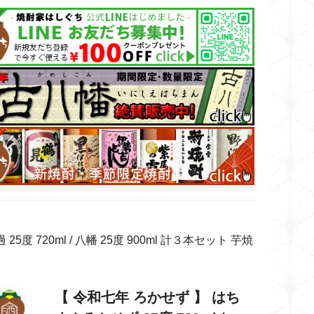
5度 720ml / 八幡 25度 900ml 計３本セット 芋焼
【 令和七年 ろかせず 】 はち