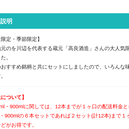
品説明
量限定・季節限定】
地元のを川辺を代表する蔵元「高良酒造」さんの大人気
した。
のおすすめ銘柄と共にセットにしましたので、いろんな
す。
送について】
0ml・900mlに関しては、12本までが１ヶ口の配送料金
ml・900mlの６本セットであれば２セット(計12本)
などがお得です。