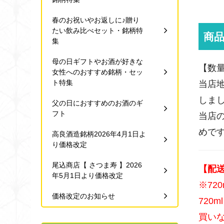
春のお祝いやお返しに♪贈り
たい飲み比べセット・銘柄特
商
集
母の日ギフトやお酒が好きな
【数
女性へのおすすめ銘柄・セッ
ト特集
当店
しま
父の日におすすめのお酒のギ
フト
当店
めで
高良酒造銘柄2026年4月1日よ
り価格改定
尾込商店【 さつま寿 】2026
【配
年5月1日より価格改定
※72
価格改定のお知らせ
720
買い