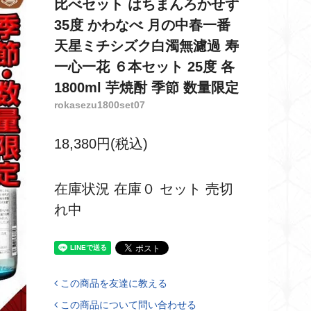
比べセット はちまんろかせず
35度 かわなべ 月の中春一番
天星ミチシズク白濁無濾過 寿
一心一花 ６本セット 25度 各
1800ml 芋焼酎 季節 数量限定
rokasezu1800set07
18,380円(税込)
在庫状況 在庫０ セット 売切
れ中
この商品を友達に教える
この商品について問い合わせる