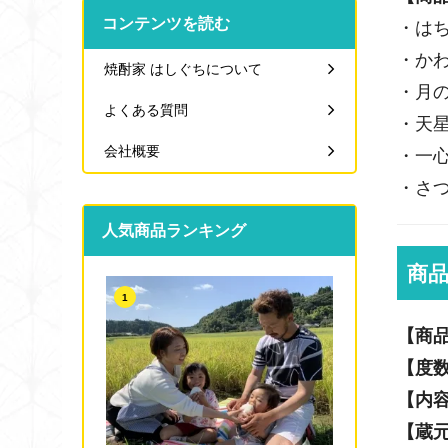
コンテンツを読む
・はち
・かわな
焼酎家 はしぐちについて
・月の中
よくある質問
・天星
会社概要
・一心一
・さつま
人気商品ランキング
商
1
【商
【度
【内
【蔵