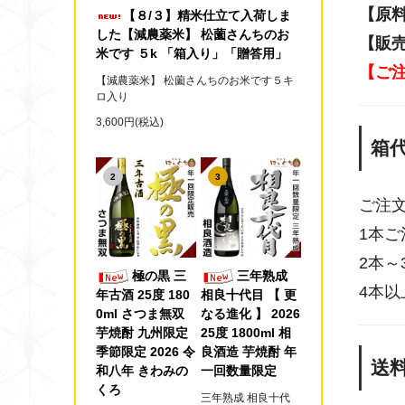
【原
【８/３】精米仕立て入荷しま
した【減農薬米】 松薗さんちのお
【販
米です ５k 「箱入り」「贈答用」
【ご
【減農薬米】 松薗さんちのお米です５キ
ロ入り
3,600円(税込)
箱
2
3
ご注
1本ご
2本～
極の黒 三
三年熟成
4本
年古酒 25度 180
相良十代目 【 更
0ml さつま無双
なる進化 】 2026
芋焼酎 九州限定
25度 1800ml 相
季節限定 2026 令
良酒造 芋焼酎 年
送
和八年 きわみの
一回数量限定
くろ
三年熟成 相良十代