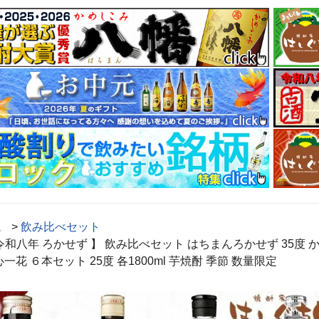
ム
>
飲み比べセット
 令和八年 ろかせず 】 飲み比べセット はちまんろかせず 35
心一花 ６本セット 25度 各1800ml 芋焼酎 季節 数量限定