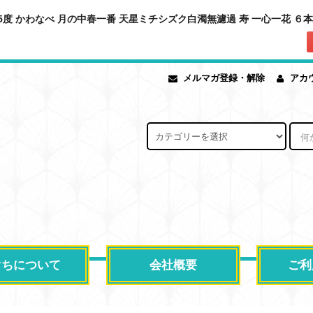
度 かわなべ 月の中春一番 天星ミチシズク白濁無濾過 寿 一心一花 ６本セッ
メルマガ登録・解除
アカ
ぐちについて
会社概要
ご利