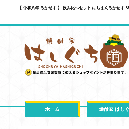
【 令和八年 ろかせず 】 飲み比べセット はちまんろかせず 35
ホーム
焼酎家 はし