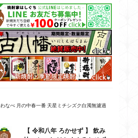
度 かわなべ 月の中春一番 天星ミチシズク白濁無濾過
【 令和八年 ろかせず 】 飲み