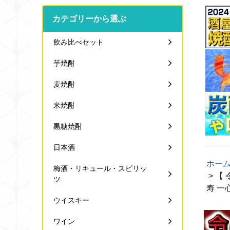
カテゴリーから選ぶ
飲み比べセット
芋焼酎
麦焼酎
米焼酎
黒糖焼酎
日本酒
ホー
梅酒・リキュール・スピリッ
> 【
ツ
寿 一
ウイスキー
ワイン