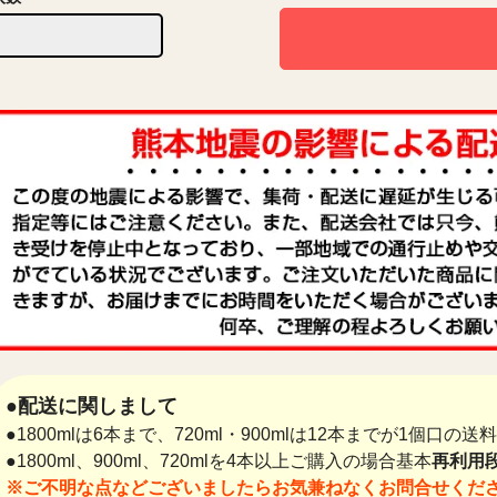
●配送に関しまして
●1800mlは6本まで、720ml・900mlは12本までが1個口の
●1800ml、900ml、720mlを4本以上ご購入の場合基本
再利用段
※ご不明な点などございましたらお気兼ねなくお問合せくだ