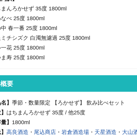
まんろかせず 35度 1800ml
べ 25度 1800ml
 春一番 25度 1800ml
ミチシズク 白濁無濾過 25度 1800ml
花 25度 1800ml
寿 25度 1800ml
品概要
品名】
季節・数量限定 【ろかせず】 飲み比べセット
数】
はちまんろかせず 35度 / 他25度
容量】
1800ml
元】
高良酒造
・
尾込商店
・
岩倉酒造場
・
天星酒造
・
大山