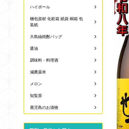
ハイボール
梱包資材 化粧箱 紙袋 桐箱 包
装紙
大島紬焼酎バッグ
醤油
調味料・料理酒
減農薬米
メロン
知覧茶
鹿児島のお漬物