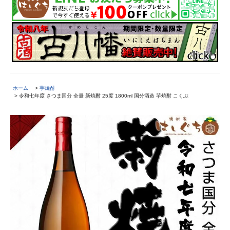
ホーム
>
芋焼酎
> 令和七年度 さつま国分 全量 新焼酎 25度 1800ml 国分酒造 芋焼酎 こくぶ