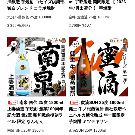
澤醸造 芋焼酎 コセイズ倶楽部
ml 宇都酒造 期間限定 【 2026
独自ブレンド コラボ焼酎
年7月出荷分 】 芋焼酎
気分ハ薔薇色 25度 1800ml
金峰 荒濾過 25度 1800ml
3,399円(税込)
2,790円(税込)
11
12
南泉 四代 25度 1800ml
蜜滴SUN 25度 1800ml
上妻酒造 芋焼酎 創業100周年
健土 牛ノ根蒸留所 自社栽培ベ
記念酒 第2章 昭和戦前復刻ラ
ニハルカ糖化熟成 年一回限定
ベル 限定 なんせん
芋焼酎 ミツテキサン
南泉 四代 25度 1800ml
蜜滴SUN 25度 1800ml