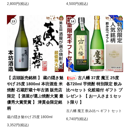
2,800円(税込)
4,500円(税込)
13
14
【 店頭販売銘柄 】 蔵の隠き魅
古八幡 37度 魔王 25度
やげ 25度 1800ml 本坊酒造 米
各720ml 芋焼酎 特別限定 飲み
焼酎 石蔵貯蔵十年古酒 販売店
比べセット 化粧箱付 ギフト プ
限定 【 酒屋が選ぶ焼酎大賞 最
レゼント 【 お一人さま１セッ
優秀大賞受賞 】 津貫会限定銘
ト限り 】
柄
古八幡 魔王 飲み比べ ギフト セット
蔵の隠き魅やげ 25度 1800ml
6,740円(税込)
3,352円(税込)