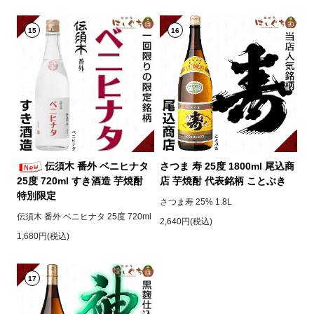
15
16
伝須木 番外 ベニヒナタ
さつま 寿 25度 1800ml 尾込商
25度 720ml すき酒造 芋焼酎
店 芋焼酎 代表銘柄 ことぶき
特別限定
さつま寿 25% 1.8L
伝須木 番外 ベニヒナタ 25度 720ml
2,640円(税込)
1,680円(税込)
17