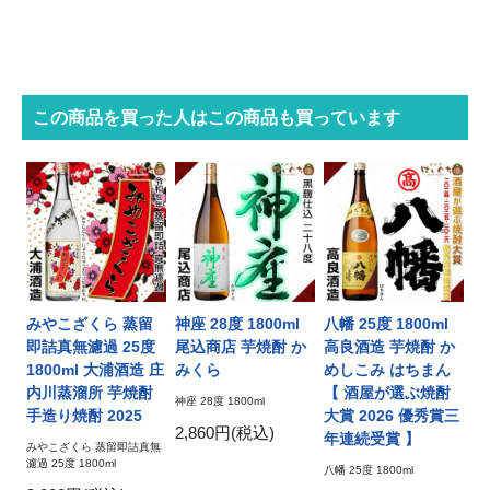
この商品を買った人はこの商品も買っています
みやこざくら 蒸留
神座 28度 1800ml
八幡 25度 1800ml
即詰真無濾過 25度
尾込商店 芋焼酎 か
高良酒造 芋焼酎 か
1800ml 大浦酒造 庄
みくら
めしこみ はちまん
内川蒸溜所 芋焼酎
【 酒屋が選ぶ焼酎
神座 28度 1800ml
手造り焼酎 2025
大賞 2026 優秀賞三
2,860円(税込)
年連続受賞 】
みやこざくら 蒸留即詰真無
濾過 25度 1800ml
八幡 25度 1800ml