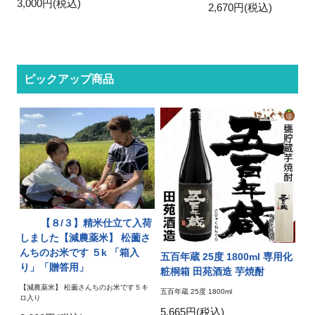
3,000円(税込)
2,670円(税込)
ピックアップ商品
【８/３】精米仕立て入荷
しました【減農薬米】 松薗さ
んちのお米です ５k 「箱入
五百年蔵 25度 1800ml 専用化
り」「贈答用」
粧桐箱 田苑酒造 芋焼酎
【減農薬米】 松薗さんちのお米です５キ
五百年蔵 25度 1800ml
ロ入り
5,665円(税込)