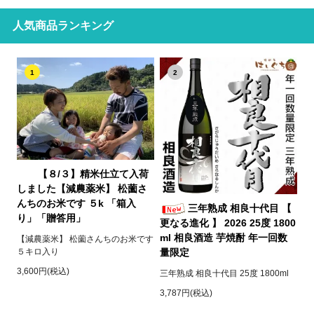
人気商品ランキング
1
2
【８/３】精米仕立て入荷
しました【減農薬米】 松薗さ
んちのお米です ５k 「箱入
三年熟成 相良十代目 【
り」「贈答用」
更なる進化 】 2026 25度 1800
ml 相良酒造 芋焼酎 年一回数
【減農薬米】 松薗さんちのお米です
５キロ入り
量限定
3,600円(税込)
三年熟成 相良十代目 25度 1800ml
3,787円(税込)