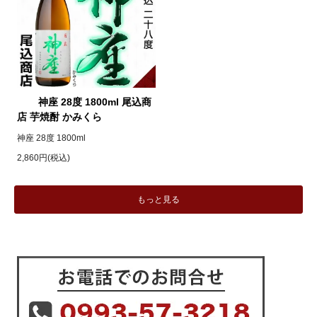
神座 28度 1800ml 尾込商
店 芋焼酎 かみくら
神座 28度 1800ml
2,860円(税込)
もっと見る