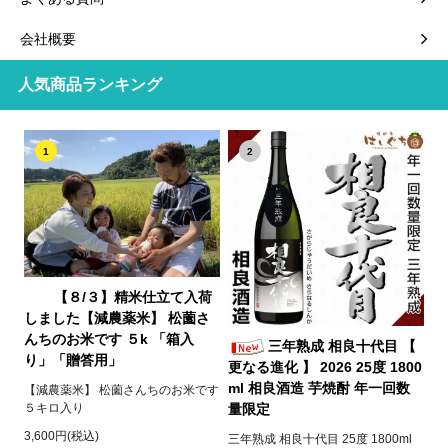
会社概要
人気商品ランキング
1
2
【８/３】精米仕立て入荷
しました【減農薬米】 松薗さ
んちのお米です ５k 「箱入
三年熟成 相良十代目 【
り」「贈答用」
更なる進化 】 2026 25度 1800
ml 相良酒造 芋焼酎 年一回数
【減農薬米】 松薗さんちのお米です
５キロ入り
量限定
3,600円(税込)
三年熟成 相良十代目 25度 1800ml