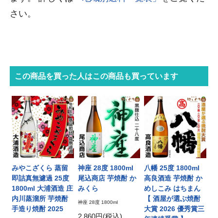
さい。
この商品を買った人はこの商品も買っています
みやこざくら 蒸留
神座 28度 1800ml
八幡 25度 1800ml
即詰真無濾過 25度
尾込商店 芋焼酎 か
高良酒造 芋焼酎 か
1800ml 大浦酒造 庄
みくら
めしこみ はちまん
内川蒸溜所 芋焼酎
【 酒屋が選ぶ焼酎
神座 28度 1800ml
手造り焼酎 2025
大賞 2026 優秀賞三
2,860円(税込)