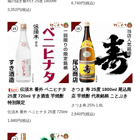
蔵の隠き魅やげ 25度 1800ml
6,740円(税込)
3,352円(税込)
15
16
伝須木 番外 ベニヒナタ
さつま 寿 25度 1800ml 尾込商
25度 720ml すき酒造 芋焼酎
店 芋焼酎 代表銘柄 ことぶき
特別限定
さつま寿 25% 1.8L
伝須木 番外 ベニヒナタ 25度 720ml
2,640円(税込)
1,680円(税込)
17