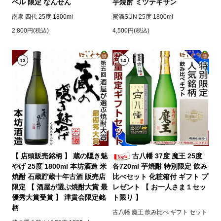
ベル 限定 なんせん
芋焼酎 ミツテキサン
南泉 四代 25度 1800ml
蜜滴SUN 25度 1800ml
2,800円(税込)
4,500円(税込)
13
14
【 店頭販売銘柄 】 蔵の隠き魅
古八幡 37度 魔王 25度
やげ 25度 1800ml 本坊酒造 米
各720ml 芋焼酎 特別限定 飲み
焼酎 石蔵貯蔵十年古酒 販売店
比べセット 化粧箱付 ギフト プ
限定 【 酒屋が選ぶ焼酎大賞 最
レゼント 【 お一人さま１セッ
優秀大賞受賞 】 津貫会限定銘
ト限り 】
柄
古八幡 魔王 飲み比べ ギフト セット