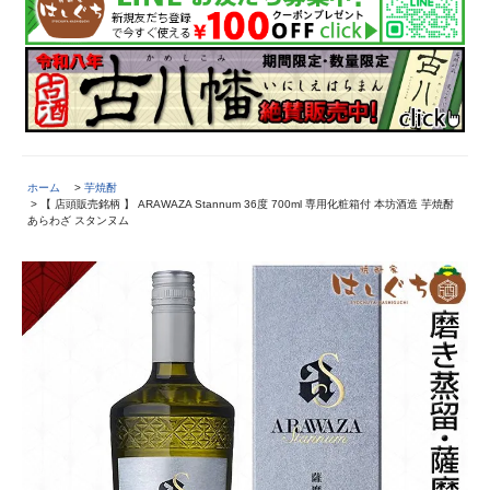
ホーム
>
芋焼酎
> 【 店頭販売銘柄 】 ARAWAZA Stannum 36度 700ml 専用化粧箱付 本坊酒造 芋焼酎
あらわざ スタンヌム