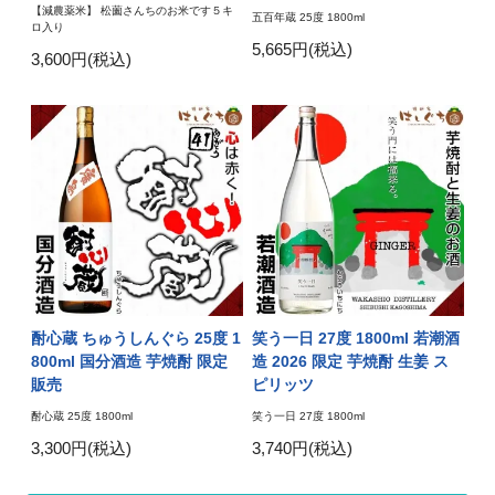
【減農薬米】 松薗さんちのお米です５キ
五百年蔵 25度 1800ml
ロ入り
5,665円(税込)
3,600円(税込)
酎心蔵 ちゅうしんぐら 25度 1
笑う一日 27度 1800ml 若潮酒
800ml 国分酒造 芋焼酎 限定
造 2026 限定 芋焼酎 生姜 ス
販売
ピリッツ
酎心蔵 25度 1800ml
笑う一日 27度 1800ml
3,300円(税込)
3,740円(税込)