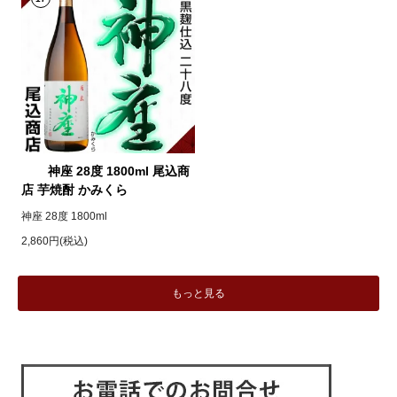
神座 28度 1800ml 尾込商
店 芋焼酎 かみくら
神座 28度 1800ml
2,860円(税込)
もっと見る