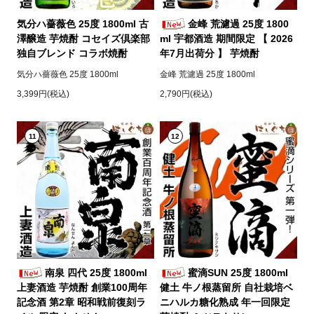
気分ハ薔薇色 25度 1800ml 古
金峰 荒濾過 25度 1800
澤醸造 芋焼酎 コセイズ倶楽部
ml 宇都酒造 期間限定 【 2026
独自ブレンド コラボ焼酎
年7月出荷分 】 芋焼酎
気分ハ薔薇色 25度 1800ml
金峰 荒濾過 25度 1800ml
3,399円(税込)
2,790円(税込)
11
12
南泉 四代 25度 1800ml
蜜滴SUN 25度 1800ml
上妻酒造 芋焼酎 創業100周年
健土 牛ノ根蒸留所 自社栽培ベ
記念酒 第2章 昭和戦前復刻ラ
ニハルカ糖化熟成 年一回限定