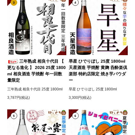
3
4
三年熟成 相良十代目 【
旱星 ひでりぼし 25度 1800ml
更なる進化 】 2026 25度 1800
天星酒造 芋焼酎 黄麹 呑酔楽倶
ml 相良酒造 芋焼酎 年一回数
楽部 特約店限定 焼き芋パウダ
量限定
ー
三年熟成 相良十代目 25度 1800ml
旱星 ひでりぼし 25度 1800ml
3,787円(税込)
3,300円(税込)
5
6