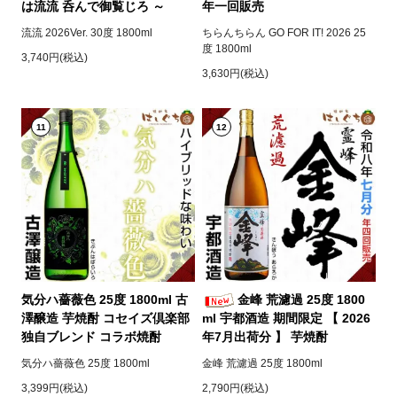
は流流 呑んで御覧じろ ～
年一回販売
流流 2026Ver. 30度 1800ml
ちらんちらん GO FOR IT! 2026 25
度 1800ml
3,740円(税込)
3,630円(税込)
11
12
気分ハ薔薇色 25度 1800ml 古
金峰 荒濾過 25度 1800
澤醸造 芋焼酎 コセイズ倶楽部
ml 宇都酒造 期間限定 【 2026
独自ブレンド コラボ焼酎
年7月出荷分 】 芋焼酎
気分ハ薔薇色 25度 1800ml
金峰 荒濾過 25度 1800ml
3,399円(税込)
2,790円(税込)