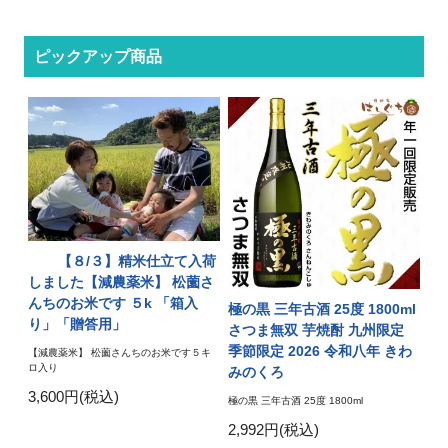
ピックアップ商品
【８/３】精米仕立て入荷
しました【減農薬米】 松薗さ
んちのお米です ５k 「箱入
極の黒 三年古酒 25度 1800ml
り」「贈答用」
さつま無双 芋焼酎 九州限定
季節限定 2026 令和八年 きわ
【減農薬米】 松薗さんちのお米です５キ
ロ入り
みのくろ
3,600円(税込)
極の黒 三年古酒 25度 1800ml
2,992円(税込)