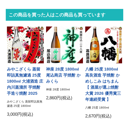
この商品を買った人はこの商品も買っています
みやこざくら 蒸留
神座 28度 1800ml
八幡 25度 1800ml
即詰真無濾過 25度
尾込商店 芋焼酎 か
高良酒造 芋焼酎 か
1800ml 大浦酒造 庄
みくら
めしこみ はちまん
内川蒸溜所 芋焼酎
【 酒屋が選ぶ焼酎
神座 28度 1800ml
手造り焼酎 2025
大賞 2026 優秀賞三
2,860円(税込)
年連続受賞 】
みやこざくら 蒸留即詰真無
濾過 25度 1800ml
八幡 25度 1800ml
3,000円(税込)
2,670円(税込)