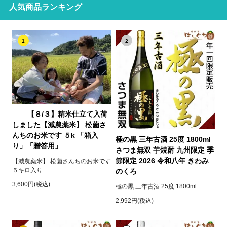
人気商品ランキング
1
2
【８/３】精米仕立て入荷
しました【減農薬米】 松薗さ
んちのお米です ５k 「箱入
極の黒 三年古酒 25度 1800ml
り」「贈答用」
さつま無双 芋焼酎 九州限定 季
節限定 2026 令和八年 きわみ
【減農薬米】 松薗さんちのお米です
５キロ入り
のくろ
3,600円(税込)
極の黒 三年古酒 25度 1800ml
2,992円(税込)