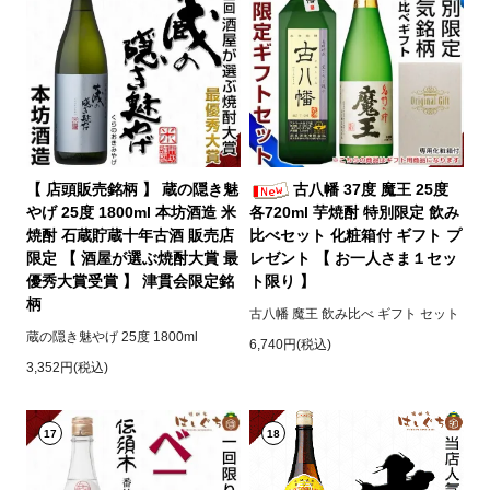
【 店頭販売銘柄 】 蔵の隠き魅
古八幡 37度 魔王 25度
やげ 25度 1800ml 本坊酒造 米
各720ml 芋焼酎 特別限定 飲み
焼酎 石蔵貯蔵十年古酒 販売店
比べセット 化粧箱付 ギフト プ
限定 【 酒屋が選ぶ焼酎大賞 最
レゼント 【 お一人さま１セッ
優秀大賞受賞 】 津貫会限定銘
ト限り 】
柄
古八幡 魔王 飲み比べ ギフト セット
蔵の隠き魅やげ 25度 1800ml
6,740円(税込)
3,352円(税込)
17
18