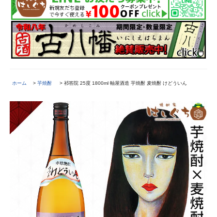
ホーム
>
芋焼酎
> 祁答院 25度 1800ml 軸屋酒造 芋焼酎 麦焼酎 けどういん