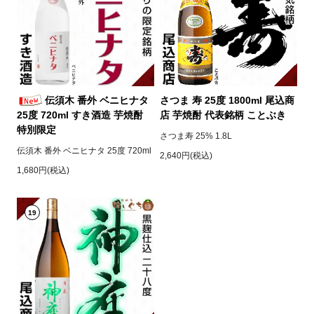
伝須木 番外 ベニヒナタ
さつま 寿 25度 1800ml 尾込商
25度 720ml すき酒造 芋焼酎
店 芋焼酎 代表銘柄 ことぶき
特別限定
さつま寿 25% 1.8L
伝須木 番外 ベニヒナタ 25度 720ml
2,640円(税込)
1,680円(税込)
19