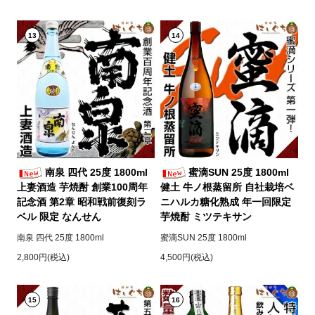
13
14
南泉 四代 25度 1800ml
蜜滴SUN 25度 1800ml
上妻酒造 芋焼酎 創業100周年
健土 牛ノ根蒸留所 自社栽培ベ
記念酒 第2章 昭和戦前復刻ラ
ニハルカ糖化熟成 年一回限定
ベル 限定 なんせん
芋焼酎 ミツテキサン
南泉 四代 25度 1800ml
蜜滴SUN 25度 1800ml
2,800円(税込)
4,500円(税込)
15
16