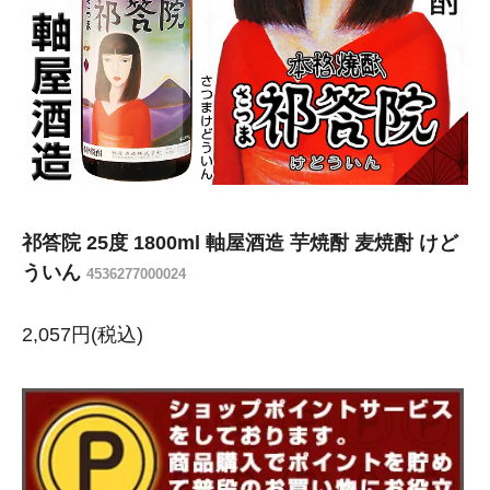
祁答院 25度 1800ml 軸屋酒造 芋焼酎 麦焼酎 けど
ういん
4536277000024
2,057円(税込)