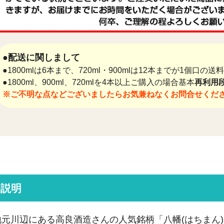
●配送に関しまして
●1800mlは6本まで、720ml・900mlは12本までが1個口の
●1800ml、900ml、720mlを4本以上ご購入の場合基本
再利用段
※ご不明な点などございましたらお気兼ねなくお問合せくだ
品説明
地元川辺にある高良酒造さんの人気銘柄「八幡(はちまん