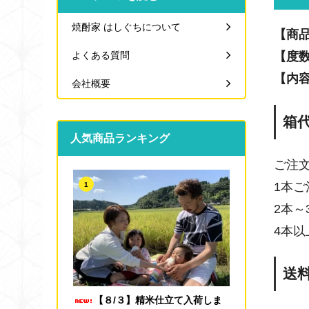
焼酎家 はしぐちについて
【商
よくある質問
【度
【内
会社概要
箱
人気商品ランキング
ご注
1本ご
1
2本～
4本
送
【８/３】精米仕立て入荷しま