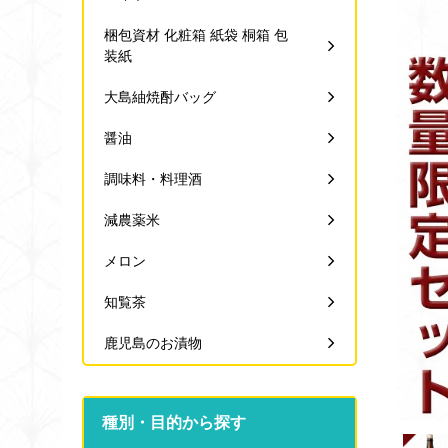
梱包資材 化粧箱 紙袋 桐箱 包
装紙
大島紬焼酎バッグ
醤油
調味料・料理酒
減農薬米
メロン
知覧茶
鹿児島のお漬物
種別・目的から探す