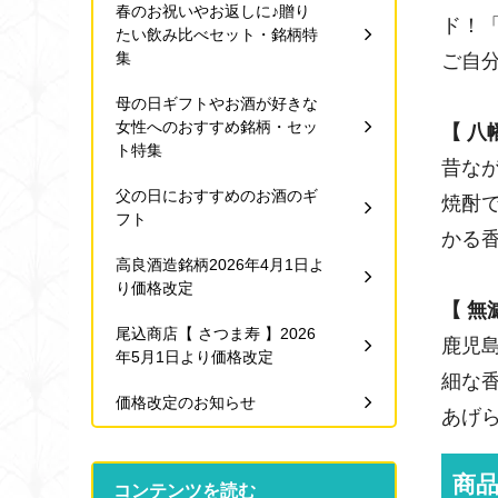
春のお祝いやお返しに♪贈り
ド！
たい飲み比べセット・銘柄特
集
ご自
母の日ギフトやお酒が好きな
女性へのおすすめ銘柄・セッ
【 八
ト特集
昔な
父の日におすすめのお酒のギ
焼酎
フト
かる
高良酒造銘柄2026年4月1日よ
り価格改定
【 無
尾込商店【 さつま寿 】2026
鹿児
年5月1日より価格改定
細な
価格改定のお知らせ
あげ
商
コンテンツを読む