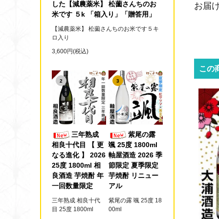
した【減農薬米】 松薗さんちのお
お届
米です ５k 「箱入り」「贈答用」
【減農薬米】 松薗さんちのお米です５キ
ロ入り
3,600円(税込)
この
2
3
三年熟成
紫尾の露
相良十代目 【 更
颯 25度 1800ml
なる進化 】 2026
軸屋酒造 2026 季
25度 1800ml 相
節限定 夏季限定
良酒造 芋焼酎 年
芋焼酎 リニュー
一回数量限定
アル
三年熟成 相良十代
紫尾の露 颯 25度 18
目 25度 1800ml
00ml