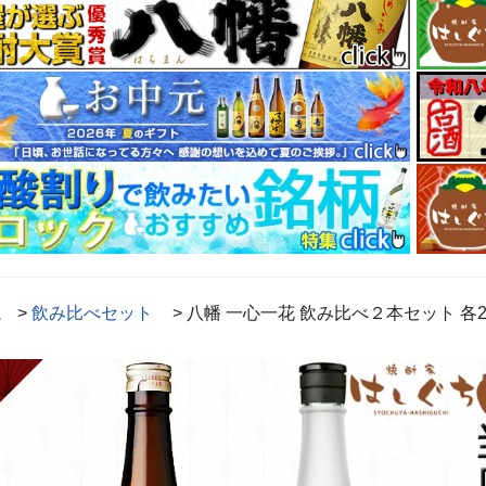
ム
>
飲み比べセット
> 八幡 一心一花 飲み比べ２本セット 各25