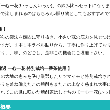
「一心一花(いっしんいっか)」の飲み比べセットになり
分で楽しまれるのはもちろん♪贈り物としてもおすすめで
幡 】
がらの製法を頑固に守り抜き、小さい蔵の底力を見せつ
ですが、１本１本ラベル貼りから、丁寧に作り上げてお
香り、、味、のどごし、是非この機会にご堪能下さい。
濾過 一心一花 特別栽培一番茶使用 】
島の大地の恵みを受け厳選したサツマイモと特別栽培さ
香りを兼ね備えたこの焼酎もまたこの上なく慈まれ大事に
られてこの世に咲いた焼酎家はしぐちの【一心一花(いっ
品概要