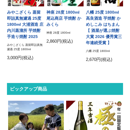
みやこざくら 蒸留
神座 28度 1800ml
八幡 25度 1800ml
即詰真無濾過 25度
尾込商店 芋焼酎 か
高良酒造 芋焼酎 か
1800ml 大浦酒造 庄
みくら
めしこみ はちまん
内川蒸溜所 芋焼酎
【 酒屋が選ぶ焼酎
神座 28度 1800ml
手造り焼酎 2025
大賞 2026 優秀賞三
2,860円(税込)
年連続受賞 】
みやこざくら 蒸留即詰真無
濾過 25度 1800ml
八幡 25度 1800ml
3,000円(税込)
2,670円(税込)
ピックアップ商品