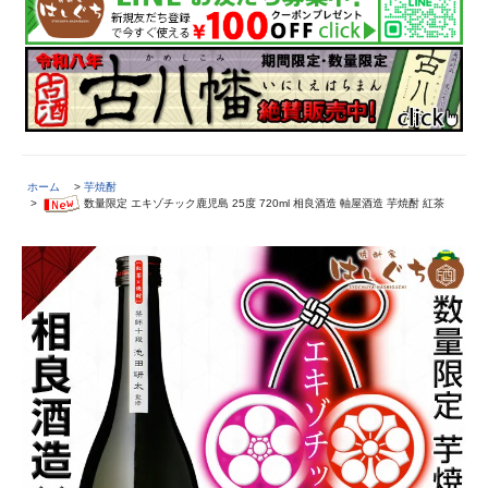
ホーム
>
芋焼酎
>
数量限定 エキゾチック鹿児島 25度 720ml 相良酒造 軸屋酒造 芋焼酎 紅茶