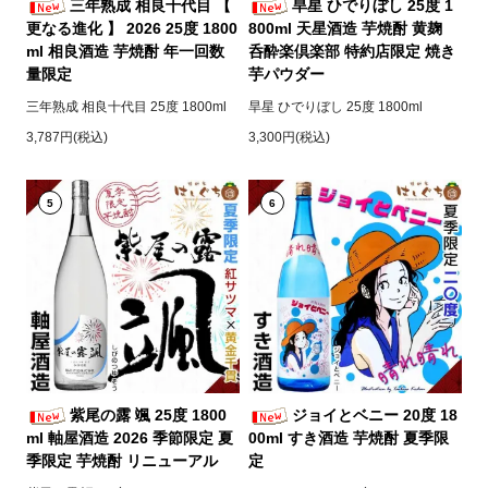
三年熟成 相良十代目 【
旱星 ひでりぼし 25度 1
更なる進化 】 2026 25度 1800
800ml 天星酒造 芋焼酎 黄麹
ml 相良酒造 芋焼酎 年一回数
呑酔楽倶楽部 特約店限定 焼き
量限定
芋パウダー
三年熟成 相良十代目 25度 1800ml
旱星 ひでりぼし 25度 1800ml
3,787円(税込)
3,300円(税込)
5
6
紫尾の露 颯 25度 1800
ジョイとベニー 20度 18
ml 軸屋酒造 2026 季節限定 夏
00ml すき酒造 芋焼酎 夏季限
季限定 芋焼酎 リニューアル
定