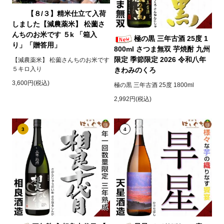
【８/３】精米仕立て入荷
しました【減農薬米】 松薗さ
んちのお米です ５k 「箱入
極の黒 三年古酒 25度 1
り」「贈答用」
800ml さつま無双 芋焼酎 九州
限定 季節限定 2026 令和八年
【減農薬米】 松薗さんちのお米です
５キロ入り
きわみのくろ
3,600円(税込)
極の黒 三年古酒 25度 1800ml
2,992円(税込)
3
4