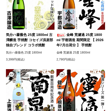
気分ハ薔薇色 25度 1800ml 古
金峰 荒濾過 25度 1800
澤醸造 芋焼酎 コセイズ倶楽部
ml 宇都酒造 期間限定 【 2026
独自ブレンド コラボ焼酎
年7月出荷分 】 芋焼酎
気分ハ薔薇色 25度 1800ml
金峰 荒濾過 25度 1800ml
3,399円(税込)
2,790円(税込)
13
14