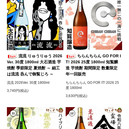
9
10
流流 りゅうりゅう 2026
ちらんちらん GO FOR I
Ver. 30度 1800ml 大石酒造 芋
T! 2026 25度 1800ml 知覧醸
焼酎 季節限定 夏焼酎 ～ 細工
造 芋焼酎 期間限定 数量限定
は流流 呑んで御覧じろ ～
年一回販売
流流 2026Ver. 30度 1800ml
ちらんちらん GO FOR IT! 2026 25
度 1800ml
3,740円(税込)
3,630円(税込)
11
12