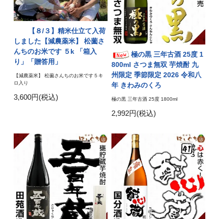
【８/３】精米仕立て入荷
しました【減農薬米】 松薗さ
んちのお米です ５k 「箱入
極の黒 三年古酒 25度 1
り」「贈答用」
800ml さつま無双 芋焼酎 九
州限定 季節限定 2026 令和八
【減農薬米】 松薗さんちのお米です５キ
ロ入り
年 きわみのくろ
3,600円(税込)
極の黒 三年古酒 25度 1800ml
2,992円(税込)