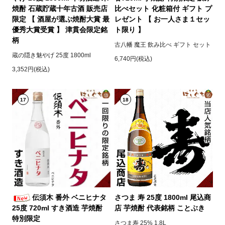
焼酎 石蔵貯蔵十年古酒 販売店
比べセット 化粧箱付 ギフト プ
限定 【 酒屋が選ぶ焼酎大賞 最
レゼント 【 お一人さま１セッ
優秀大賞受賞 】 津貫会限定銘
ト限り 】
柄
古八幡 魔王 飲み比べ ギフト セット
蔵の隠き魅やげ 25度 1800ml
6,740円(税込)
3,352円(税込)
17
18
伝須木 番外 ベニヒナタ
さつま 寿 25度 1800ml 尾込商
25度 720ml すき酒造 芋焼酎
店 芋焼酎 代表銘柄 ことぶき
特別限定
さつま寿 25% 1.8L