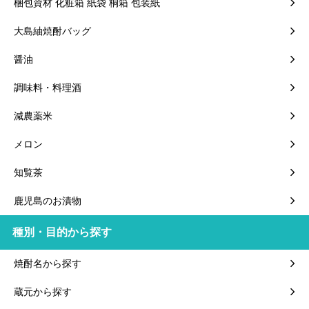
梱包資材 化粧箱 紙袋 桐箱 包装紙
大島紬焼酎バッグ
醤油
調味料・料理酒
減農薬米
メロン
知覧茶
鹿児島のお漬物
種別・目的から探す
焼酎名から探す
蔵元から探す