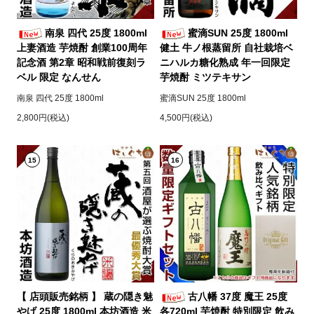
南泉 四代 25度 1800ml
蜜滴SUN 25度 1800ml
上妻酒造 芋焼酎 創業100周年
健土 牛ノ根蒸留所 自社栽培ベ
記念酒 第2章 昭和戦前復刻ラ
ニハルカ糖化熟成 年一回限定
ベル 限定 なんせん
芋焼酎 ミツテキサン
南泉 四代 25度 1800ml
蜜滴SUN 25度 1800ml
2,800円(税込)
4,500円(税込)
15
16
【 店頭販売銘柄 】 蔵の隠き魅
古八幡 37度 魔王 25度
やげ 25度 1800ml 本坊酒造 米
各720ml 芋焼酎 特別限定 飲み