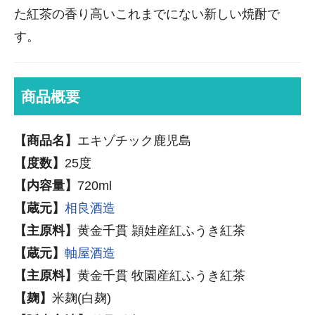
た紅茶の香り高いこれまでにない新しい焼酎で
す。
商品概要
【商品名】
エキゾチック鹿児島
【度数】
25度
【内容量】
720ml
【蔵元】
相良酒造
【主原料】
黄金千貫 頴娃産紅ふうき紅茶
【蔵元】
軸屋酒造
【主原料】
黄金千貫 牧園産紅ふうき紅茶
【麹】
米麹(白麹)