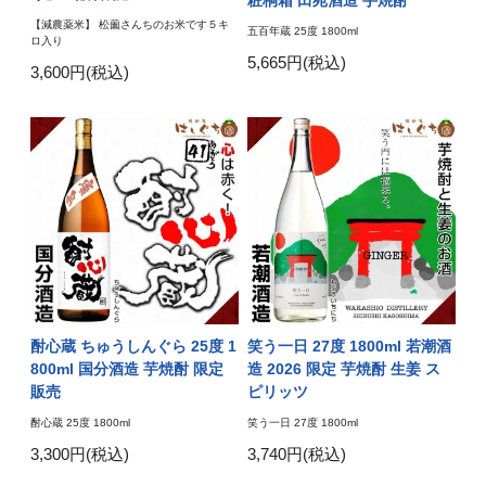
粧桐箱 田苑酒造 芋焼酎
【減農薬米】 松薗さんちのお米です５キ
五百年蔵 25度 1800ml
ロ入り
5,665円(税込)
3,600円(税込)
酎心蔵 ちゅうしんぐら 25度 1
笑う一日 27度 1800ml 若潮酒
800ml 国分酒造 芋焼酎 限定
造 2026 限定 芋焼酎 生姜 ス
販売
ピリッツ
酎心蔵 25度 1800ml
笑う一日 27度 1800ml
3,300円(税込)
3,740円(税込)