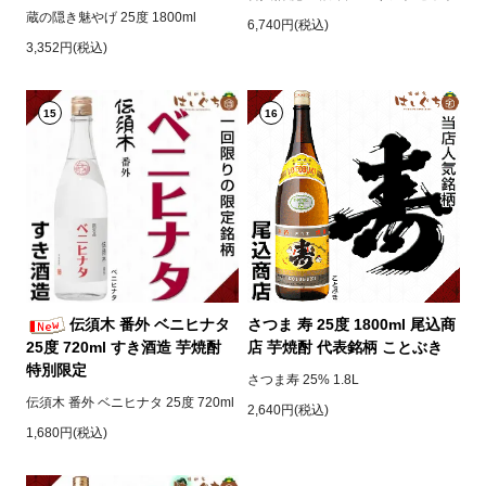
蔵の隠き魅やげ 25度 1800ml
6,740円(税込)
3,352円(税込)
15
16
伝須木 番外 ベニヒナタ
さつま 寿 25度 1800ml 尾込商
25度 720ml すき酒造 芋焼酎
店 芋焼酎 代表銘柄 ことぶき
特別限定
さつま寿 25% 1.8L
伝須木 番外 ベニヒナタ 25度 720ml
2,640円(税込)
1,680円(税込)