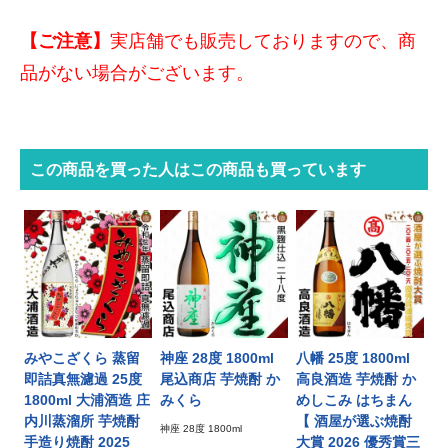
【ご注意】
実店舗でも販売しておりますので、商
品がない場合がございます。
この商品を買った人はこの商品も買っています
みやこざくら 蒸留
神座 28度 1800ml
八幡 25度 1800ml
即詰真無濾過 25度
尾込商店 芋焼酎 か
高良酒造 芋焼酎 か
1800ml 大浦酒造 庄
みくら
めしこみ はちまん
内川蒸溜所 芋焼酎
【 酒屋が選ぶ焼酎
神座 28度 1800ml
手造り焼酎 2025
大賞 2026 優秀賞三