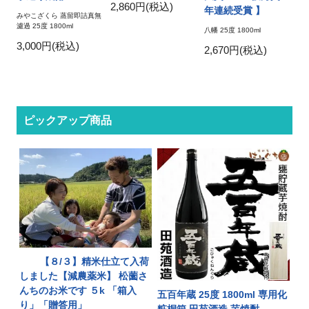
2,860円(税込)
年連続受賞 】
みやこざくら 蒸留即詰真無
濾過 25度 1800ml
八幡 25度 1800ml
3,000円(税込)
2,670円(税込)
ピックアップ商品
【８/３】精米仕立て入荷
しました【減農薬米】 松薗さ
んちのお米です ５k 「箱入
五百年蔵 25度 1800ml 専用化
り」「贈答用」