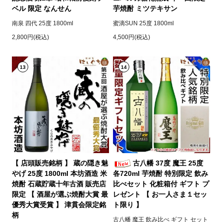
ベル 限定 なんせん
芋焼酎 ミツテキサン
南泉 四代 25度 1800ml
蜜滴SUN 25度 1800ml
2,800円(税込)
4,500円(税込)
13
14
【 店頭販売銘柄 】 蔵の隠き魅
古八幡 37度 魔王 25度
やげ 25度 1800ml 本坊酒造 米
各720ml 芋焼酎 特別限定 飲み
焼酎 石蔵貯蔵十年古酒 販売店
比べセット 化粧箱付 ギフト プ
限定 【 酒屋が選ぶ焼酎大賞 最
レゼント 【 お一人さま１セッ
優秀大賞受賞 】 津貫会限定銘
ト限り 】
柄
古八幡 魔王 飲み比べ ギフト セット