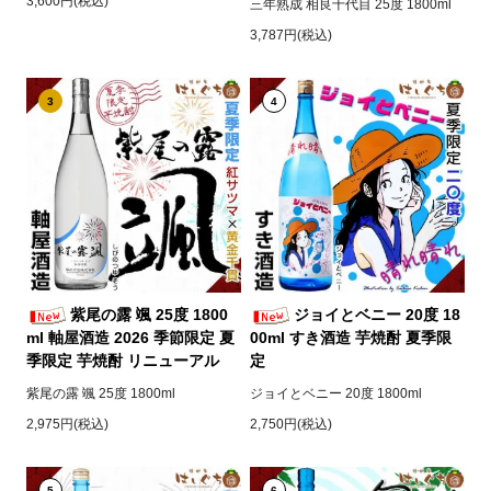
3,600円(税込)
三年熟成 相良十代目 25度 1800ml
3,787円(税込)
3
4
紫尾の露 颯 25度 1800
ジョイとベニー 20度 18
ml 軸屋酒造 2026 季節限定 夏
00ml すき酒造 芋焼酎 夏季限
季限定 芋焼酎 リニューアル
定
紫尾の露 颯 25度 1800ml
ジョイとベニー 20度 1800ml
2,975円(税込)
2,750円(税込)
5
6