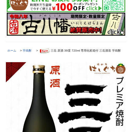
ホーム
>
芋焼酎
>
三岳 原酒 39度 720ml 専用化粧箱付 三岳酒造 芋焼酎