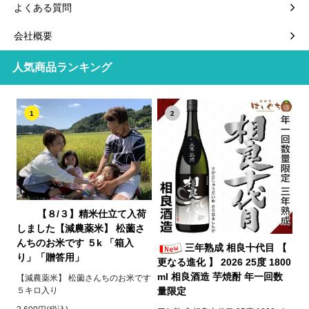
よくある質問
会社概要
人気商品ランキング
1
2
【８/３】精米仕立て入荷
しました【減農薬米】 松薗さ
んちのお米です ５k 「箱入
三年熟成 相良十代目 【
り」「贈答用」
更なる進化 】 2026 25度 1800
ml 相良酒造 芋焼酎 年一回数
【減農薬米】 松薗さんちのお米です
５キロ入り
量限定