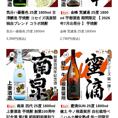
気分ハ薔薇色 25度 1800ml 古
金峰 荒濾過 25度 1800
澤醸造 芋焼酎 コセイズ倶楽部
ml 宇都酒造 期間限定 【 2026
独自ブレンド コラボ焼酎
年7月出荷分 】 芋焼酎
気分ハ薔薇色 25度 1800ml
金峰 荒濾過 25度 1800ml
3,399円(税込)
2,790円(税込)
11
12
南泉 四代 25度 1800ml
蜜滴SUN 25度 1800ml
上妻酒造 芋焼酎 創業100周年
健土 牛ノ根蒸留所 自社栽培ベ
記念酒 第2章 昭和戦前復刻ラ
ニハルカ糖化熟成 年一回限定