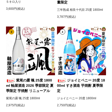
５キロ入り
量限定
3,600円(税込)
三年熟成 相良十代目 25度 1800ml
3,787円(税込)
3
4
紫尾の露 颯 25度 1800
ジョイとベニー 20度 18
ml 軸屋酒造 2026 季節限定 夏
00ml すき酒造 芋焼酎 夏季限
季限定 芋焼酎 リニューアル
定
紫尾の露 颯 25度 1800ml
ジョイとベニー 20度 1800ml
2,975円(税込)
2,750円(税込)