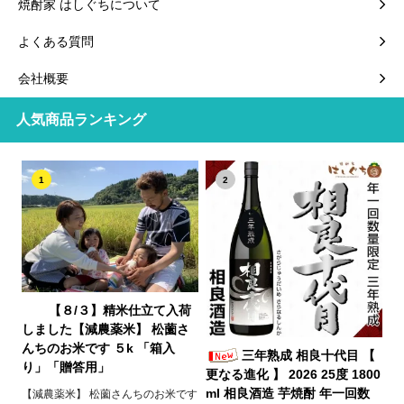
焼酎家 はしぐちについて
よくある質問
会社概要
人気商品ランキング
1
2
【８/３】精米仕立て入荷
しました【減農薬米】 松薗さ
んちのお米です ５k 「箱入
三年熟成 相良十代目 【
り」「贈答用」
更なる進化 】 2026 25度 1800
ml 相良酒造 芋焼酎 年一回数
【減農薬米】 松薗さんちのお米です