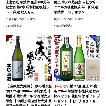
上妻酒造 芋焼酎 創業100周年
健土 牛ノ根蒸留所 自社栽培ベ
記念酒 第2章 昭和戦前復刻ラ
ニハルカ糖化熟成 年一回限定
ベル 限定 なんせん
芋焼酎 ミツテキサン
南泉 四代 25度 1800ml
蜜滴SUN 25度 1800ml
2,800円(税込)
4,500円(税込)
13
14
【 店頭販売銘柄 】 蔵の隠き魅
古八幡 37度 魔王 25度
やげ 25度 1800ml 本坊酒造 米
各720ml 芋焼酎 特別限定 飲み
焼酎 石蔵貯蔵十年古酒 販売店
比べセット 化粧箱付 ギフト プ
限定 【 酒屋が選ぶ焼酎大賞 最
レゼント 【 お一人さま１セッ
優秀大賞受賞 】 津貫会限定銘
ト限り 】