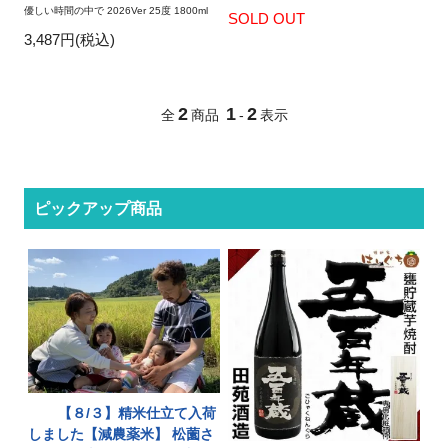
優しい時間の中で 2026Ver 25度 1800ml
SOLD OUT
3,487円(税込)
2
1
2
全
商品
-
表示
ピックアップ商品
【８/３】精米仕立て入荷
しました【減農薬米】 松薗さ