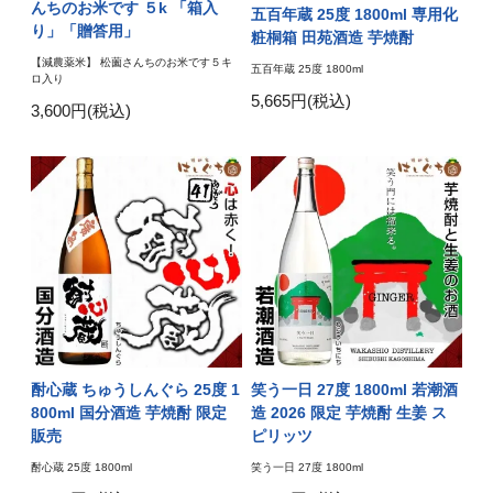
んちのお米です ５k 「箱入
五百年蔵 25度 1800ml 専用化
り」「贈答用」
粧桐箱 田苑酒造 芋焼酎
【減農薬米】 松薗さんちのお米です５キ
五百年蔵 25度 1800ml
ロ入り
5,665円(税込)
3,600円(税込)
酎心蔵 ちゅうしんぐら 25度 1
笑う一日 27度 1800ml 若潮酒
800ml 国分酒造 芋焼酎 限定
造 2026 限定 芋焼酎 生姜 ス
販売
ピリッツ
酎心蔵 25度 1800ml
笑う一日 27度 1800ml