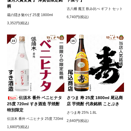
柄
古八幡 魔王 飲み比べ ギフト セット
蔵の隠き魅やげ 25度 1800ml
6,740円(税込)
3,352円(税込)
15
16
伝須木 番外 ベニヒナタ
さつま 寿 25度 1800ml 尾込商
25度 720ml すき酒造 芋焼酎
店 芋焼酎 代表銘柄 ことぶき
特別限定
さつま寿 25% 1.8L
伝須木 番外 ベニヒナタ 25度 720ml
2,640円(税込)
1,680円(税込)