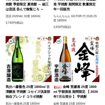
焼酎 季節限定 夏焼酎 ～ 細工
造 芋焼酎 期間限定 数量限定
は流流 呑んで御覧じろ ～
年一回販売
流流 2026Ver. 30度 1800ml
ちらんちらん GO FOR IT! 2026 25
度 1800ml
3,740円(税込)
3,630円(税込)
11
12
気分ハ薔薇色 25度 1800ml 古
金峰 荒濾過 25度 1800
澤醸造 芋焼酎 コセイズ倶楽部
ml 宇都酒造 期間限定 【 2026
独自ブレンド コラボ焼酎
年7月出荷分 】 芋焼酎
気分ハ薔薇色 25度 1800ml
金峰 荒濾過 25度 1800ml