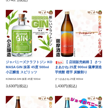
ジャパニーズクラフトジン KO
【 店頭販売銘柄 】 さつ
MASA GIN 抹茶 45度 500ml
まあかね 25度 900ml 薩摩酒造
小正醸造 スピリッツ
芋焼酎 橙芋 炭酸割り
KOMASA GIN 抹茶 45度 500ml
さつまあかね 25度 900ml
3,630円(税込)
1,430円(税込)