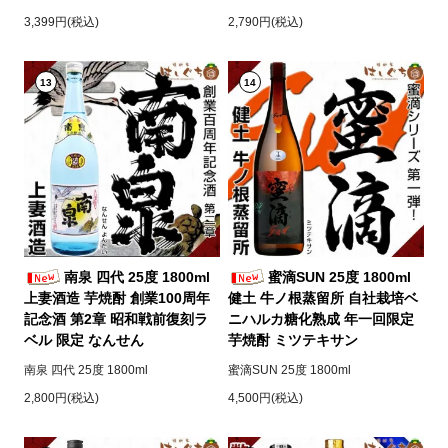
3,399円(税込)
2,790円(税込)
13
14
南泉 四代 25度 1800ml
蜜滴SUN 25度 1800ml
上妻酒造 芋焼酎 創業100周年
健土 牛ノ根蒸留所 自社栽培ベ
記念酒 第2章 昭和戦前復刻ラ
ニハルカ糖化熟成 年一回限定
ベル 限定 なんせん
芋焼酎 ミツテキサン
南泉 四代 25度 1800ml
蜜滴SUN 25度 1800ml
2,800円(税込)
4,500円(税込)