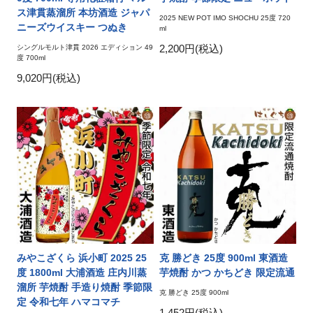
ス津貫蒸溜所 本坊酒造 ジャパ
2025 NEW POT IMO SHOCHU 25度 720
ニーズウイスキー つぬき
ml
2,200円(税込)
シングルモルト津貫 2026 エディション 49
度 700ml
9,020円(税込)
みやこざくら 浜小町 2025 25
克 勝どき 25度 900ml 東酒造
度 1800ml 大浦酒造 庄内川蒸
芋焼酎 かつ かちどき 限定流通
溜所 芋焼酎 手造り焼酎 季節限
克 勝どき 25度 900ml
定 令和七年 ハマコマチ
1,452円(税込)