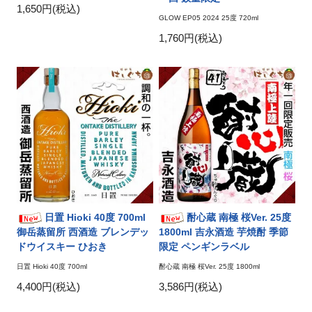
1,650円(税込)
GLOW EP05 2024 25度 720ml
1,760円(税込)
日置 Hioki 40度 700ml
酎心蔵 南極 桜Ver. 25度
御岳蒸留所 西酒造 ブレンデッ
1800ml 吉永酒造 芋焼酎 季節
ドウイスキー ひおき
限定 ペンギンラベル
日置 Hioki 40度 700ml
酎心蔵 南極 桜Ver. 25度 1800ml
4,400円(税込)
3,586円(税込)