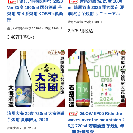
優しい時間の中で 2026
紫尾の露 颯 25度 1800
Ver 25度 1800ml 国分酒造 芋
ml 軸屋酒造 2026 季節限定 夏
焼酎 香り系焼酎 KOSEI's倶楽
季限定 芋焼酎 リニューアル
部
紫尾の露 颯 25度 1800ml
優しい時間の中で 2026Ver 25度 1800ml
2,975円(税込)
3,487円(税込)
涼風大海 25度 720ml 大海酒造
GLOW EP05 Ride the
芋焼酎 夏季限定 2026
waves over the mountains 2
5度 720ml 若潮酒造 芋焼酎 年
涼風大海 25度 720ml
一回 数量限定