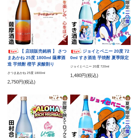
【 店頭販売銘柄 】 さつ
ジョイとベニー 20度 72
まあかね 25度 1800ml 薩摩酒
0ml すき酒造 芋焼酎 夏季限定
造 芋焼酎 橙芋 炭酸割り
ジョイとベニー 20度 720ml
さつまあかね 25度 1800ml
1,480円(税込)
2,750円(税込)