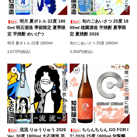
明月 夏ボトル 22度 180
旬のごあいさつ 25度 18
0ml 明石酒造 季節限定 夏季限
00ml 植園酒造 芋焼酎 夏季限
定 芋焼酎 めいげつ
定 夏焼酎 2026
明月 夏ボトル 22度 1800ml
旬のごあいさつ 25度 1800ml
2,673円(税込)
3,300円(税込)
9
10
流流 りゅうりゅう 2026
ちらんちらん GO FOR I
Ver. 30度 1800ml 大石酒造 芋
T! 2026 25度 1800ml 知覧醸