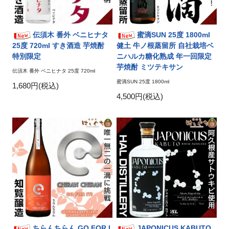
伝須木 番外 ベニヒナタ
蜜滴SUN 25度 1800ml
25度 720ml すき酒造 芋焼酎
健土 牛ノ根蒸留所 自社栽培ベ
特別限定
ニハルカ糖化熟成 年一回限定
芋焼酎 ミツテキサン
伝須木 番外 ベニヒナタ 25度 720ml
蜜滴SUN 25度 1800ml
1,680円(税込)
4,500円(税込)
ちらんちらん GO FOR I
JAPONICUS KABUTO