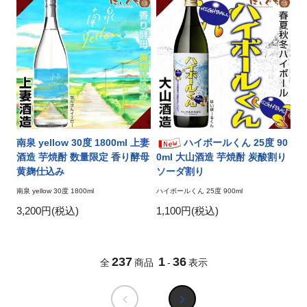
南泉 yellow 30度 1800ml 上妻
ハイボールくん 25度 90
酒造 芋焼酎 数量限定 香り酵母
0ml 大山酒造 芋焼酎 炭酸割り
黄麹仕込み
ソーダ割り
南泉 yellow 30度 1800ml
ハイボールくん 25度 900ml
3,200円(税込)
1,100円(税込)
237
1
36
全
商品
-
表示