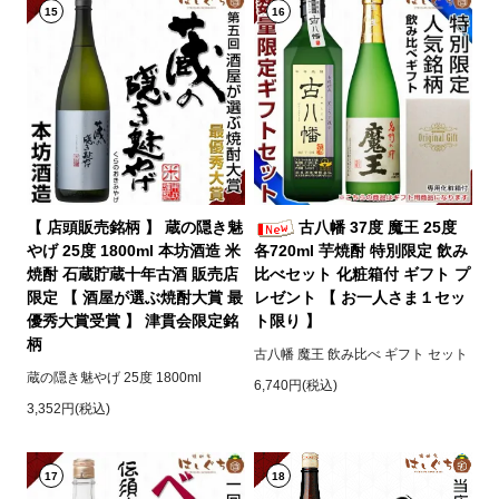
15
16
【 店頭販売銘柄 】 蔵の隠き魅
古八幡 37度 魔王 25度
やげ 25度 1800ml 本坊酒造 米
各720ml 芋焼酎 特別限定 飲み
焼酎 石蔵貯蔵十年古酒 販売店
比べセット 化粧箱付 ギフト プ
限定 【 酒屋が選ぶ焼酎大賞 最
レゼント 【 お一人さま１セッ
優秀大賞受賞 】 津貫会限定銘
ト限り 】
柄
古八幡 魔王 飲み比べ ギフト セット
蔵の隠き魅やげ 25度 1800ml
6,740円(税込)
3,352円(税込)
17
18