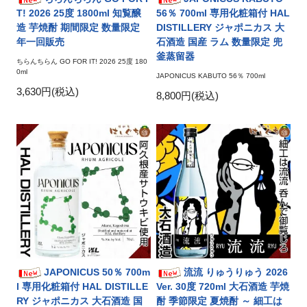
T! 2026 25度 1800ml 知覧醸
56％ 700ml 専用化粧箱付 HAL
造 芋焼酎 期間限定 数量限定
DISTILLERY ジャポニカス 大
年一回販売
石酒造 国産 ラム 数量限定 兜
釜蒸留器
ちらんちらん GO FOR IT! 2026 25度 180
0ml
JAPONICUS KABUTO 56％ 700ml
3,630円(税込)
8,800円(税込)
JAPONICUS 50％ 700m
流流 りゅうりゅう 2026
l 専用化粧箱付 HAL DISTILLE
Ver. 30度 720ml 大石酒造 芋焼
RY ジャポニカス 大石酒造 国
酎 季節限定 夏焼酎 ～ 細工は