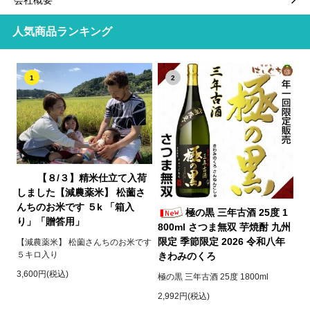
人気商品ランキング
1
2
【８/３】精米仕立て入荷
しました【減農薬米】 松薗さ
んちのお米です ５k 「箱入
極の黒 三年古酒 25度 1
り」「贈答用」
800ml さつま無双 芋焼酎 九州
限定 季節限定 2026 令和八年
【減農薬米】 松薗さんちのお米です
５キロ入り
きわみのくろ
3,600円(税込)
極の黒 三年古酒 25度 1800ml
2,992円(税込)