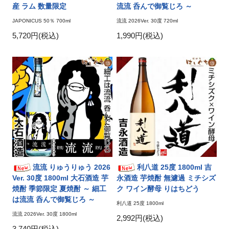
産 ラム 数量限定
流流 呑んで御覧じろ ～
JAPONICUS 50％ 700ml
流流 2026Ver. 30度 720ml
5,720円(税込)
1,990円(税込)
流流 りゅうりゅう 2026
利八道 25度 1800ml 吉
Ver. 30度 1800ml 大石酒造 芋
永酒造 芋焼酎 無濾過 ミチシズ
焼酎 季節限定 夏焼酎 ～ 細工
ク ワイン酵母 りはちどう
は流流 呑んで御覧じろ ～
利八道 25度 1800ml
流流 2026Ver. 30度 1800ml
2,992円(税込)
3,740円(税込)