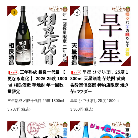
3
4
三年熟成 相良十代目 【
旱星 ひでりぼし 25度 1
更なる進化 】 2026 25度 1800
800ml 天星酒造 芋焼酎 黄麹
ml 相良酒造 芋焼酎 年一回数
呑酔楽倶楽部 特約店限定 焼き
量限定
芋パウダー
三年熟成 相良十代目 25度 1800ml
旱星 ひでりぼし 25度 1800ml
3,787円(税込)
3,300円(税込)
5
6