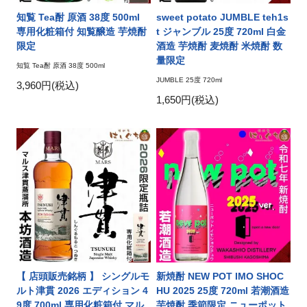
知覧 Tea酎 原酒 38度 500ml
sweet potato JUMBLE teh1s
専用化粧箱付 知覧醸造 芋焼酎
t ジャンブル 25度 720ml 白金
限定
酒造 芋焼酎 麦焼酎 米焼酎 数
量限定
知覧 Tea酎 原酒 38度 500ml
JUMBLE 25度 720ml
3,960円(税込)
1,650円(税込)
【 店頭販売銘柄 】 シングルモ
新焼酎 NEW POT IMO SHOC
ルト津貫 2026 エディション 4
HU 2025 25度 720ml 若潮酒造
9度 700ml 専用化粧箱付 マル
芋焼酎 季節限定 ニューポット