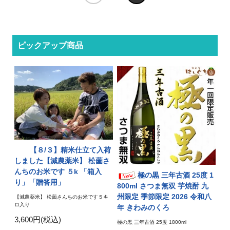
ピックアップ商品
【８/３】精米仕立て入荷
しました【減農薬米】 松薗さ
んちのお米です ５k 「箱入
極の黒 三年古酒 25度 1
り」「贈答用」
800ml さつま無双 芋焼酎 九
州限定 季節限定 2026 令和八
【減農薬米】 松薗さんちのお米です５キ
ロ入り
年 きわみのくろ
3,600円(税込)
極の黒 三年古酒 25度 1800ml