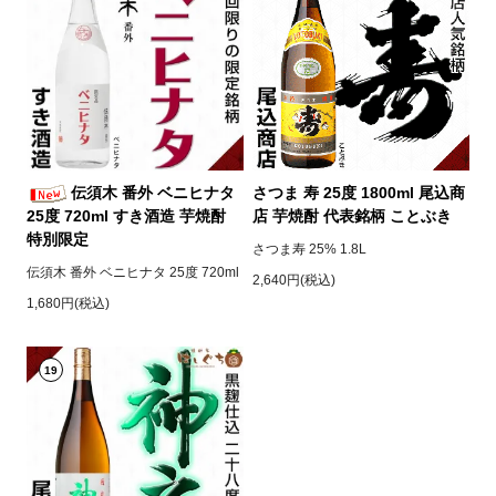
伝須木 番外 ベニヒナタ
さつま 寿 25度 1800ml 尾込商
25度 720ml すき酒造 芋焼酎
店 芋焼酎 代表銘柄 ことぶき
特別限定
さつま寿 25% 1.8L
伝須木 番外 ベニヒナタ 25度 720ml
2,640円(税込)
1,680円(税込)
19