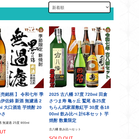
販売銘柄 】 令和七年 季
2025 古八幡 37度 720ml 田倉
伊佐錦 新酒 無濾過 2
さつま寿 亀ヶ丘 鷲尾 各25度
ml 大口酒造 芋焼酎 20
ちらん武家屋敷紅芋 30度 各18
いさ
00ml 飲み比べ 計6本セット 芋
焼酎 数量限定
 無濾過 25度 900ml
古八幡 飲み比べセット
UT
SOLD OUT