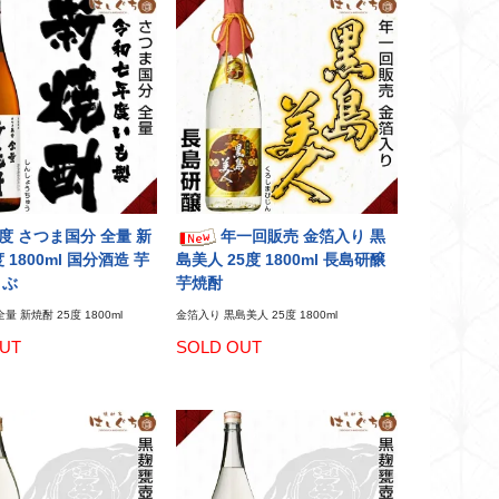
度 さつま国分 全量 新
年一回販売 金箔入り 黒
 1800ml 国分酒造 芋
島美人 25度 1800ml 長島研醸
くぶ
芋焼酎
量 新焼酎 25度 1800ml
金箔入り 黒島美人 25度 1800ml
UT
SOLD OUT