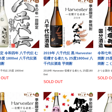
定 令和四年 八千代伝 む
2019年 八千代伝 黒 Harvester
令和七年
5度 1800ml 八千代伝酒
収穫する者たち 25度1800ml 八
焼酎 25度
焼酎
千代伝酒造 芋焼酎
焼酎 こ
千代伝 25度 1800ml
2019年 Harvester 収穫する者たち 25度180
さつま国分 全
0ml
 OUT
SOLD O
SOLD OUT