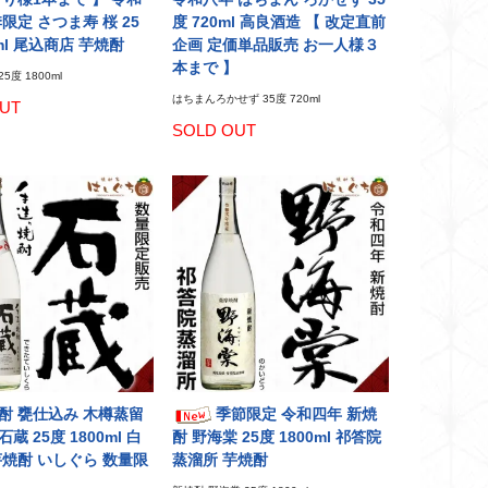
限定 さつま寿 桜 25
度 720ml 高良酒造 【 改定直前
0ml 尾込商店 芋焼酎
企画 定価単品販売 お一人様３
本まで 】
5度 1800ml
はちまんろかせず 35度 720ml
UT
SOLD OUT
酎 甕仕込み 木樽蒸留
季節限定 令和四年 新焼
蔵 25度 1800ml 白
酎 野海棠 25度 1800ml 祁答院
芋焼酎 いしぐら 数量限
蒸溜所 芋焼酎