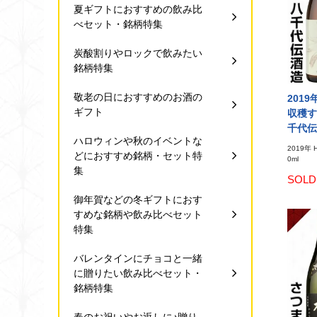
夏ギフトにおすすめの飲み比
べセット・銘柄特集
炭酸割りやロックで飲みたい
銘柄特集
敬老の日におすすめのお酒の
2019
ギフト
収穫する
千代
ハロウィンや秋のイベントな
2019年 
どにおすすめ銘柄・セット特
0ml
集
SOLD
御年賀などの冬ギフトにおす
すめな銘柄や飲み比べセット
特集
バレンタインにチョコと一緒
に贈りたい飲み比べセット・
銘柄特集