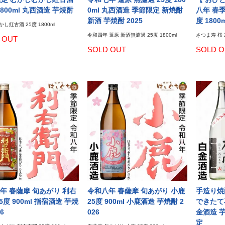
1800ml 丸西酒造 芋焼酎
0ml 丸西酒造 季節限定 新焼酎
八年 春季
新酒 芋焼酎 2025
度 180
し紅古酒 25度 1800ml
令和四年 蓬原 新酒無濾過 25度 1800ml
さつま寿 桜 2
 OUT
SOLD OUT
SOLD O
年 春薩摩 旬あがり 利右
令和八年 春薩摩 旬あがり 小鹿
手造り焼
5度 900ml 指宿酒造 芋焼
25度 900ml 小鹿酒造 芋焼酎 2
できたて石
6
026
金酒造 
定