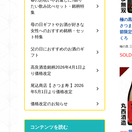
春のお祝いやお返しに♪贈り
たい飲み比べセット・銘柄特
集
極の黒 
母の日ギフトやお酒が好きな
さつま
女性へのおすすめ銘柄・セッ
節限定
ト特集
くろ
極の黒 三
父の日におすすめのお酒のギ
SOLD
フト
高良酒造銘柄2026年4月1日よ
り価格改定
尾込商店【 さつま寿 】2026
年5月1日より価格改定
価格改定のお知らせ
コンテンツを読む