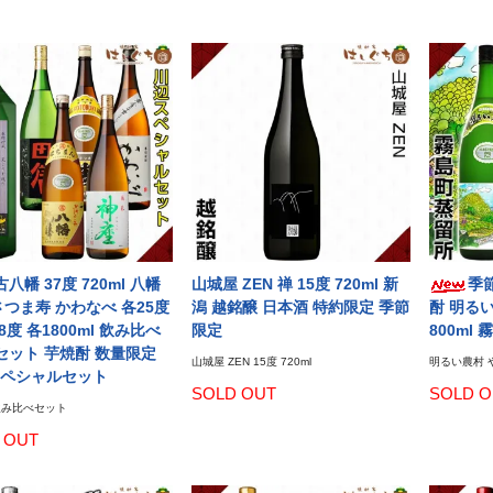
 古八幡 37度 720ml 八幡
山城屋 ZEN 禅 15度 720ml 新
季節
さつま寿 かわなべ 各25度
潟 越銘醸 日本酒 特約限定 季節
酎 明るい
8度 各1800ml 飲み比べ
限定
800ml
セット 芋焼酎 数量限定
山城屋 ZEN 15度 720ml
明るい農村 や
ペシャルセット
SOLD OUT
SOLD O
飲み比べセット
 OUT