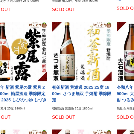
あがり 利右衛門 25度 900ml
春薩摩 旬あがり 小鹿 25度 900ml
SOLD O
 OUT
SOLD OUT
年 新酒 紫尾の露 紫月 2
初釜新酒 荒濾過 2025 25度 18
令和八年 
800ml 軸屋酒造 季節限定
00ml さつま無双 芋焼酎 季節限
900ml
 2025 しびのつゆ しづき
定
酎 つるみ
月 25度 1800ml
初釜新酒 荒濾過 25度 1800ml
鶴見 白濁無濾過
 OUT
SOLD OUT
SOLD O