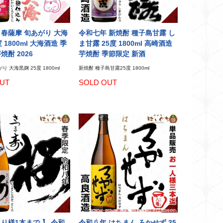
 春薩摩 旬あがり 大海
令和七年 新焼酎 種子島甘露 し
 1800ml 大海酒造 季
ま甘露 25度 1800ml 高崎酒造
焼酎 2026
芋焼酎 季節限定 新酒
り 大海黒麹 25度 1800ml
新焼酎 種子島甘露25度 1800ml
UT
SOLD OUT
とり様1本まで 】 令和
令和八年 はちまん ろかせず 35