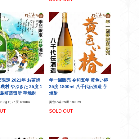
限定 2021年 お茶焼
年一回販売 令和五年 黄色い椿
農村 やぶきた 25度 1
25度 1800ml 八千代伝酒造 芋
 霧島町蒸留所 芋焼酎
焼酎
ぶきた 25度 1800ml
黄色い椿 25度 1800ml
UT
SOLD OUT