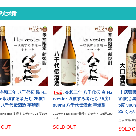
限定焼酎
令和二年 八千代伝 黒 Ha
令和二年 八千代伝 白 Ha
【 店頭
ter 収穫する者たち 25度1
rvester 収穫する者たち 25度1
節限定 黒
ml 八千代伝酒造 芋焼酎
800ml 八千代伝酒造 芋焼酎
5度 900
25 くろ
Harvester 収穫する者たち 25度180
2020年 Harvester 収穫する者たち 25度180
0ml
黒伊佐錦 新酒
 OUT
SOLD OUT
SOLD O