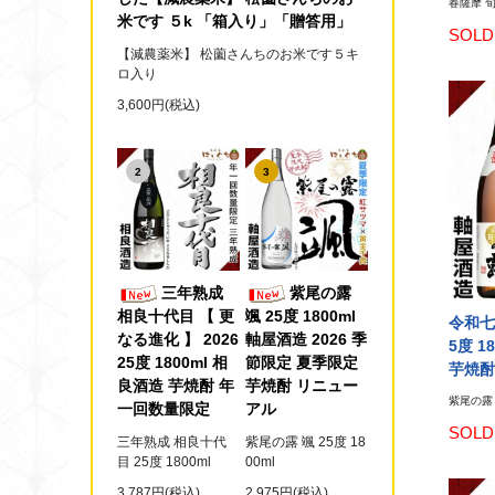
春薩摩 旬
米です ５k 「箱入り」「贈答用」
SOLD
【減農薬米】 松薗さんちのお米です５キ
ロ入り
3,600円(税込)
2
3
三年熟成
紫尾の露
相良十代目 【 更
颯 25度 1800ml
令和七
なる進化 】 2026
軸屋酒造 2026 季
5度 1
25度 1800ml 相
節限定 夏季限定
芋焼酎
良酒造 芋焼酎 年
芋焼酎 リニュー
紫尾の露 紫
一回数量限定
アル
SOLD
三年熟成 相良十代
紫尾の露 颯 25度 18
目 25度 1800ml
00ml
3,787円(税込)
2,975円(税込)