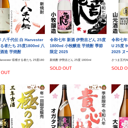
年 八千代伝 白 Harvester
令和七年 新酒 伊勢吉どん 25度
令和七年 
者たち 25度1800ml 八
1800ml 小牧醸造 芋焼酎 季節
U 25度
伝酒造 芋焼酎
限定 2025
2025 
Harvester 収穫する者たち 25度180
新焼酎 伊勢吉どん 25度 1800ml
さつま五代NOU
SOLD OUT
SOLD O
 OUT