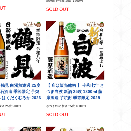
新焼酎 野海棠 25度 1800ml
UT
SOLD OUT
鶴見 白濁無濾過 25度
【 店頭販売銘柄 】 令和七年 さ
 大石酒造 季節限定 芋焼
つま白波 新酒 25度 1800ml 薩
 はくだくむろか 2026
摩酒造 芋焼酎 季節限定 2025
 25度 900ml
さつま白波 新酒 25度 1800ml
UT
SOLD OUT