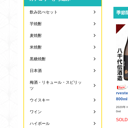
飲み比べセット
季節
芋焼酎
麦焼酎
米焼酎
黒糖焼酎
日本酒
梅酒・リキュール・スピリッ
ツ
rves
800
ウイスキー
2020年 
ワイン
0ml
SOLD
ハイボール