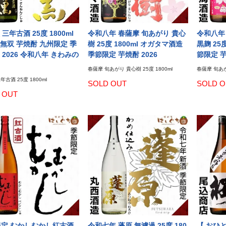
三年古酒 25度 1800ml
令和八年 春薩摩 旬あがり 貴心
令和八年
無双 芋焼酎 九州限定 季
樹 25度 1800ml オガタマ酒造
黒麹 25度
 2026 令和八年 きわみの
季節限定 芋焼酎 2026
節限定 芋
春薩摩 旬あがり 貴心樹 25度 1800ml
春薩摩 旬あが
年古酒 25度 1800ml
SOLD OUT
SOLD O
 OUT
限定 むかしむかし紅古酒
令和七年 蓬原 無濾過 25度 180
【 おひ