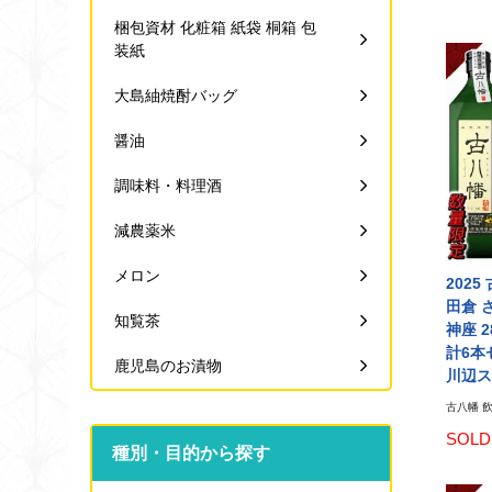
梱包資材 化粧箱 紙袋 桐箱 包
装紙
大島紬焼酎バッグ
醤油
調味料・料理酒
減農薬米
メロン
2025
田倉 
知覧茶
神座 2
計6本
鹿児島のお漬物
川辺ス
古八幡 
SOLD
種別・目的から探す