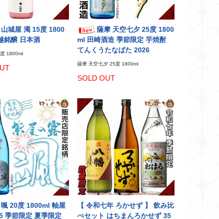
山城屋 濁 15度 1800
薩摩 天空七夕 25度 1800
 越銘醸 日本酒
ml 田崎酒造 季節限定 芋焼酎
てんくうたなばた 2026
度 1800ml
薩摩 天空七夕 25度 1800ml
UT
SOLD OUT
 20度 1800ml 軸屋
【 令和七年 ろかせず 】 飲み比
25 季節限定 夏季限定
べセット はちまんろかせず 35