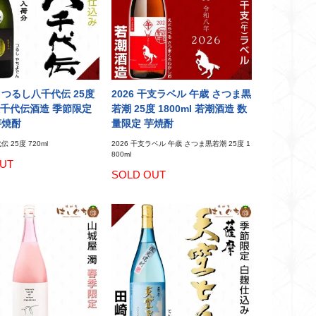
 つるし八千代伝 25度
2026 干支ラベル 午歳 さつま黒
 八千代伝酒造 季節限定
若潮 25度 1800ml 若潮酒造 数
芋焼酎
量限定 芋焼酎
 25度 720ml
2026 干支ラベル 午歳 さつま黒若潮 25度 1
800ml
UT
SOLD OUT