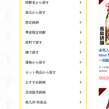
焼酎名から探す
蔵元から探す
限定銘柄
季節限定焼酎
原料で探す
金箔入
麹で探す
00m
一回販
価格から探す
さつま島
1800ml
セット商品から探す
SOLD
おすすめ銘柄
店頭販売銘柄
南九州 特産品