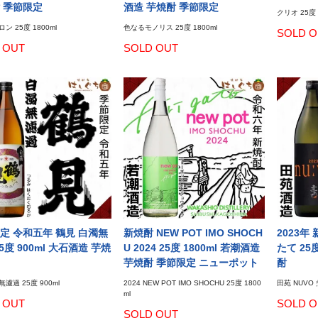
 季節限定
酒造 芋焼酎 季節限定
クリオ 25度 
ン 25度 1800ml
色なるモノリス 25度 1800ml
SOLD O
 OUT
SOLD OUT
定 令和五年 鶴見 白濁無
新焼酎 NEW POT IMO SHOCH
2023年
5度 900ml 大石酒造 芋焼
U 2024 25度 1800ml 若潮酒造
たて 25
芋焼酎 季節限定 ニューポット
酎
濾過 25度 900ml
2024 NEW POT IMO SHOCHU 25度 1800
田苑 NUVO 
ml
 OUT
SOLD O
SOLD OUT