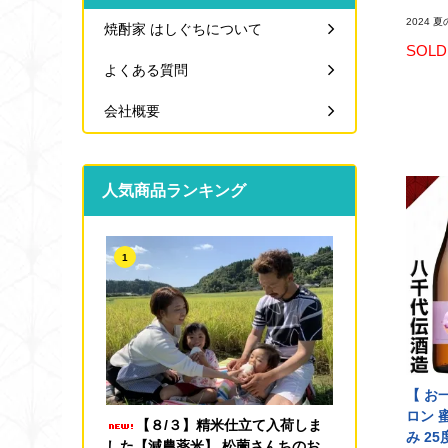
2024 夏
焼酎家 はしぐちについて
SOLD
よくある質問
会社概要
人気商品ランキング
1
【 お
ロン 
【８/３】精米仕立て入荷しま
み 25
した【減農薬米】 松薗さんちのお