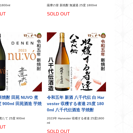
1800ml
薩摩の誉 新焼酎 無濾過 25度 1800ml
UT
SOLD OUT
 新焼酎 田苑 NUVO 煮
令和五年 新酒 八千代伝 白 Har
度 900ml 田苑酒造 芋焼
vester 収穫する者達 25度 180
0ml 八千代伝酒造 芋焼酎
煮たて 25度 900ml
2023年 Harvester 収穫する者達 25度1800
ml
UT
SOLD OUT