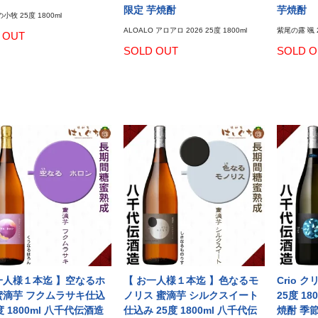
限定 芋焼酎
芋焼酎
の小牧 25度 1800ml
ALOALO アロアロ 2026 25度 1800ml
紫尾の露 颯 2
 OUT
SOLD OUT
SOLD O
一人様１本迄 】空なるホ
【 お一人様１本迄 】色なるモ
Crio 
蜜滴芋 フクムラサキ仕込
ノリス 蜜滴芋 シルクスイート
25度 1
度 1800ml 八千代伝酒造
仕込み 25度 1800ml 八千代伝
焼酎 季