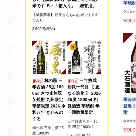
芋焼酎
米です ５k 「箱入り」「贈答用」
空なるホロ
【減農薬米】 松薗さんちのお米です５キ
SOLD
ロ入り
3,600円(税込)
2
3
極の黒 三
三年熟成
年古酒 25度 180
相良十代目 【 更
0ml さつま無双
なる進化 】 2026
季節限
芋焼酎 九州限定
25度 1800ml 相
濾過 2
季節限定 2026 令
良酒造 芋焼酎 年
酎
和八年 きわみの
一回数量限定
くろ
鶴見白濁無
三年熟成 相良十代
目 25度 1800ml
極の黒 三年古酒 25
SOLD
度 1800ml
3,787円(税込)