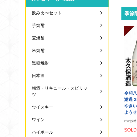
飲み比べセット
季節
芋焼酎
麦焼酎
米焼酎
黒糖焼酎
日本酒
梅酒・リキュール・スピリッ
令和八
ツ
濾過 2
やきい
ウイスキー
ようせい
ワイン
杜の妖精 
SOLD
ハイボール