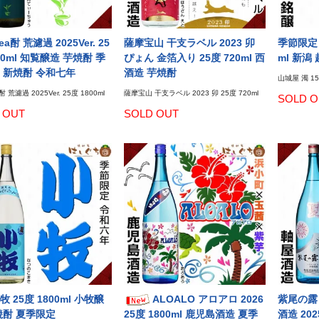
ea酎 荒濾過 2025Ver. 25
薩摩宝山 干支ラベル 2023 卯
季節限定 
00ml 知覧醸造 芋焼酎 季
ぴょん 金箔入り 25度 720ml 西
ml 新潟
 新焼酎 令和七年
酒造 芋焼酎
山城屋 濁 15
酎 荒濾過 2025Ver. 25度 1800ml
薩摩宝山 干支ラベル 2023 卯 25度 720ml
SOLD O
 OUT
SOLD OUT
 25度 1800ml 小牧醸
ALOALO アロアロ 2026
紫尾の露 颯
焼酎 夏季限定
25度 1800ml 鹿児島酒造 夏季
酒造 20