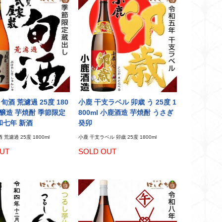
旬酒 荒濾過 25度 180
小鹿 干支ラベル 卯歳 う 25度 1
覧醸造 芋焼酎 季節限定
800ml 小鹿酒造 芋焼酎 うさぎ
令和七年 新酒
癸卯
荒濾過 25度 1800ml
小鹿 干支ラベル 卯歳 25度 1800ml
UT
SOLD OUT