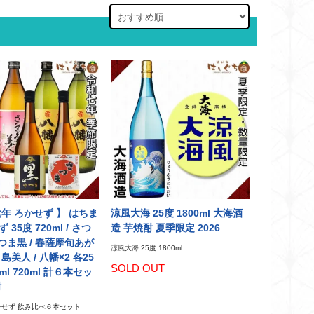
七年 ろかせず 】 はちま
涼風大海 25度 1800ml 大海酒
35度 720ml / さつ
造 芋焼酎 夏季限定 2026
さつま黒 / 春薩摩旬あが
涼風大海 25度 1800ml
島美人 / 八幡×2 各25
SOLD OUT
ml 720ml 計６本セッ
酎
せず 飲み比べ６本セット