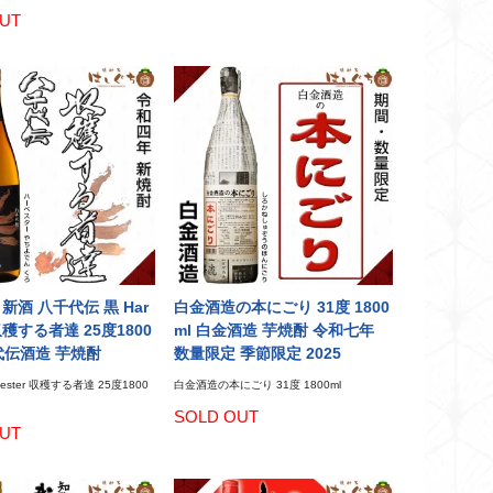
UT
新酒 八千代伝 黒 Har
白金酒造の本にごり 31度 1800
 収穫する者達 25度1800
ml 白金酒造 芋焼酎 令和七年
代伝酒造 芋焼酎
数量限定 季節限定 2025
rvester 収穫する者達 25度1800
白金酒造の本にごり 31度 1800ml
SOLD OUT
UT