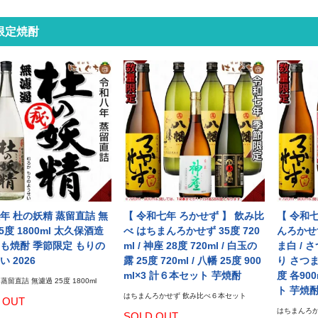
限定焼酎
年 杜の妖精 蒸留直詰 無
【 令和七年 ろかせず 】 飲み比
【 令和
5度 1800ml 太久保酒造
べ はちまんろかせず 35度 720
んろかせず 
も焼酎 季節限定 もりの
ml / 神座 28度 720ml / 白玉の
ま白 / 
 2026
露 25度 720ml / 八幡 25度 900
り さつま
ml×3 計６本セット 芋焼酎
度 各900
蒸留直詰 無濾過 25度 1800ml
ト 芋焼
はちまんろかせず 飲み比べ６本セット
 OUT
はちまんろか
SOLD OUT