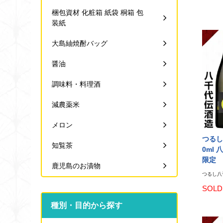
梱包資材 化粧箱 紙袋 桐箱 包
装紙
大島紬焼酎バッグ
醤油
調味料・料理酒
減農薬米
メロン
つるし八
知覧茶
0ml
限定
鹿児島のお漬物
つるし八千
SOLD
種別・目的から探す