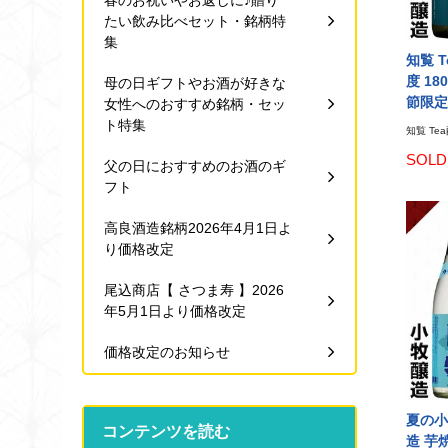
春のお祝いやお返しに♪贈り
たい飲み比べセット・銘柄特
集
知覧 T
度 18
母の日ギフトやお酒が好きな
節限定
女性へのおすすめ銘柄・セッ
ト特集
知覧 Tea
SOLD
父の日におすすめのお酒のギ
フト
高良酒造銘柄2026年4月1日よ
り価格改定
尾込商店【 さつま寿 】2026
年5月1日より価格改定
価格改定のお知らせ
夏の小牧
コンテンツを読む
造 芋