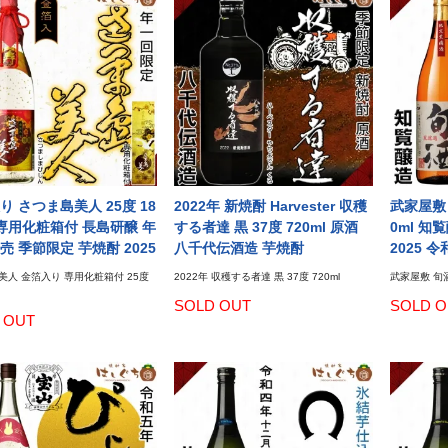
り さつま島美人 25度 18
2022年 新焼酎 Harvester 収穫
武家屋敷 
l 専用化粧箱付 長島研醸 年
する者達 黒 37度 720ml 原酒
0ml 知
売 季節限定 芋焼酎 2025
八千代伝酒造 芋焼酎
2025 
美人 金箔入り 専用化粧箱付 25度
2022年 収穫する者達 黒 37度 720ml
武家屋敷 旬酒 
SOLD OUT
SOLD O
 OUT