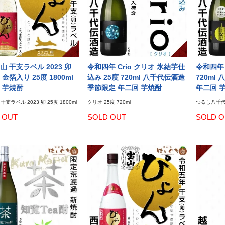
山 干支ラベル 2023 卯
令和四年 Crio クリオ 氷結芋仕
令和四年
金箔入り 25度 1800ml
込み 25度 720ml 八千代伝酒造
720ml
 芋焼酎
季節限定 年二回 芋焼酎
年二回 
支ラベル 2023 卯 25度 1800ml
クリオ 25度 720ml
つるし八千代伝
 OUT
SOLD OUT
SOLD O